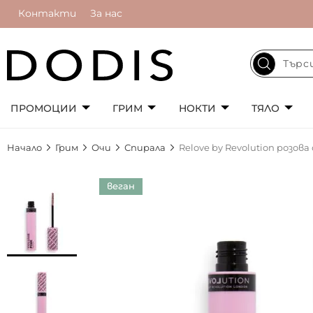
Контакти
За нас
ПРОМОЦИИ
ГРИМ
НОКТИ
ТЯЛО
Начало
Грим
Очи
Спирала
Relove by Revolution розов
Преминете
веган
към
края
на
галерията
на
изображенията