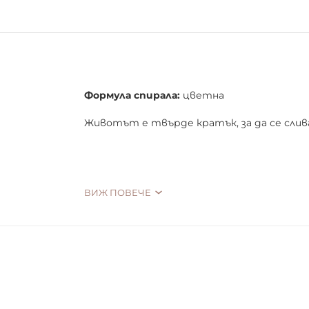
Формула спирала:
цветна
Животът е твърде кратък, за да се слива
Представяме ви Relove Volume Mascara, нал
ВИЖ ПОВЕЧЕ
Подправете грима си с една от тези за