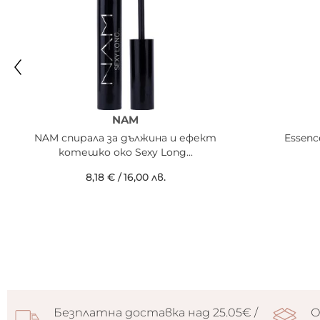
NAM
NAM спирала за дължина и ефект
Essenc
котешко око Sexy Long...
8,18 €
/
16,00 лв.
Безплатна доставка над 25.05€ /
О