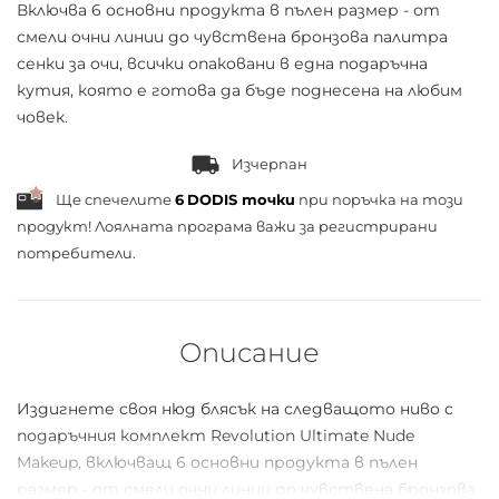
Включва 6 основни продукта в пълен размер - от
смели очни линии до чувствена бронзова палитра
сенки за очи, всички опаковани в една подаръчна
кутия, която е готова да бъде поднесена на любим
човек.
Изчерпан
Ще спечелите
6
DODIS точки
при поръчка на този
продукт! Лоялната програма важи за
регистрирани
потребители.
Описание
Издигнете своя нюд блясък на следващото ниво с
подаръчния комплект Revolution Ultimate Nude
Makeup, включващ 6 основни продукта в пълен
размер - от смели очни линии до чувствена бронзова