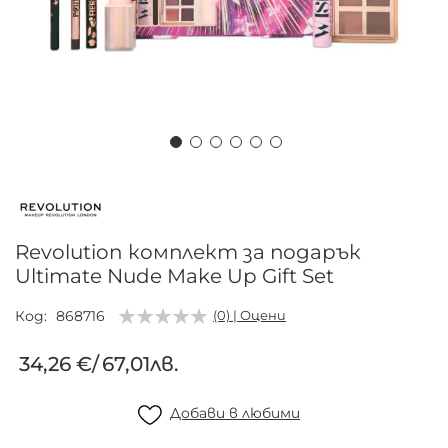
Преминете
към
началото
на
Revolution комплект за подарък
галерия
Ultimate Nude Make Up Gift Set
със
снимки
Код
868716
(0) | Оцени
34,26 €
/
67,01лв.
Добави в любими