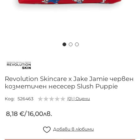
Преминете
към
началото
на
Revolution Skincare x Jake Jamie червен
галерия
козметичен несесер Slush Puppie
със
снимки
Код
526463
(0) | Оцени
8,18 €
/
16,00лв.
Добави в любими