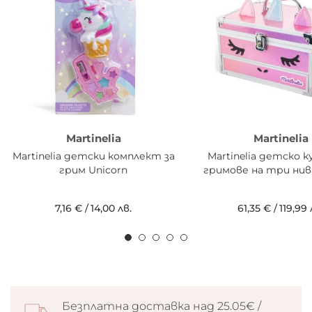
Martinelia
Martinelia
Martinelia детски комплект за
Martinelia детско к
грим Unicorn
гримове на три нив
7,16 €
/
14,00 лв.
61,35 €
/
119,99 
Безплатна доставка над 25.05€ /