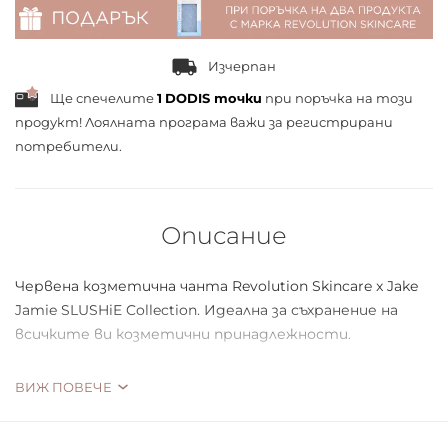
Изчерпан
Ще спечелите
1
DODIS точки
при поръчка на този
продукт! Лоялната програма важи за
регистрирани
потребители.
Описание
Червена козметична чанта Revolution Skincare x Jake
Jamie SLUSHiE Collection. Идеална за съхранение на
всичките ви козметични принадлежности.
Джейк казва: „Не само аз харесвам глезотии, на тези
ВИЖ ПОВЕЧЕ
козментични несесери ще намерите най-сладките
илюстрации на емблематичния SLUSH PUPPiE във