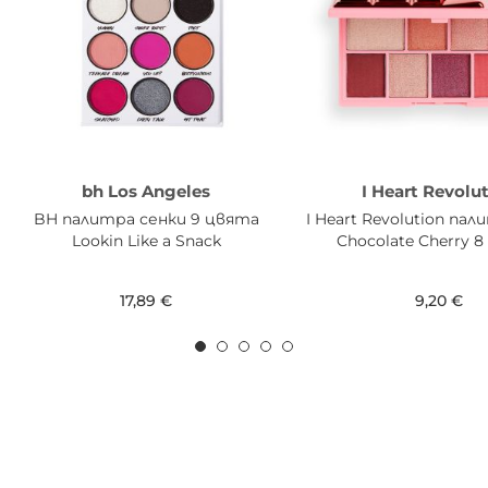
bh Los Angeles
I Heart Revolu
BH палитра сенки 9 цвята
I Heart Revolution па
Lookin Like a Snack
Chocolate Cherry 
17,89 €
9,20 €