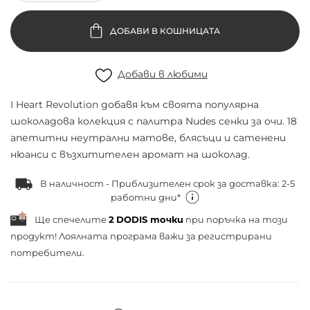
ДОБАВИ В КОШНИЦАТА
Добави в любими
I Heart Revolution добавя към своята популярна
шоколадова колекция с палитра Nudes сенки за очи. 18
апетитни неутрални матове, блясъци и сатенени
нюанси с възхитителен аромат на шоколад.
В наличност - Приблизителен срок за доставка: 2-5
работни дни*
Ще спечелите
2
DODIS точки
при поръчка на този
продукт! Лоялната програма важи за
регистрирани
потребители.