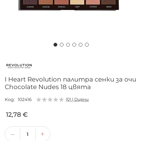
Преминете
към
началото
на
I Heart Revolution палитра сенки за очи
галерия
Chocolate Nudes 18 цвята
със
снимки
Код
102416
(0) | Оцени
12,78 €