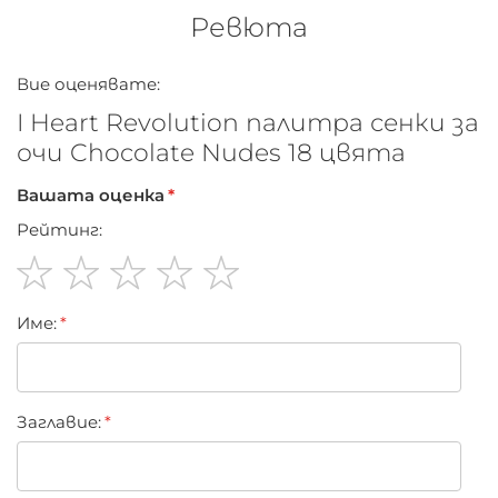
Ревюта
Вие оценявате:
I Heart Revolution палитра сенки за
очи Chocolate Nudes 18 цвята
Вашата оценка
Рейтинг:
1
2
3
4
5
Име:
star
stars
stars
stars
stars
Заглавиe: