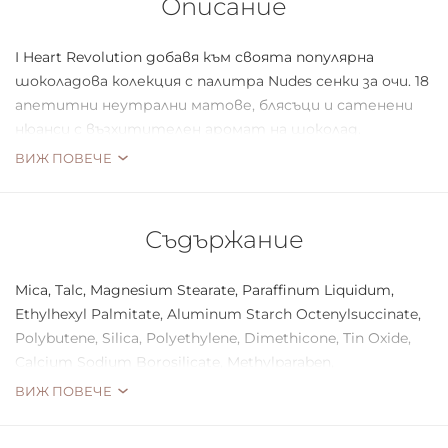
Описание
I Heart Revolution добавя към своята популярна
шоколадова колекция с палитра Nudes сенки за очи. 18
апетитни неутрални матове, блясъци и сатенени
нюанси с възхитителен аромат на шоколад.
ВИЖ ПОВЕЧЕ
Нюанси, вариращи от меки неутрални до бронзови
отблясъци, бледо розово, златно и дървесно, мока и
Съдържание
брюнетно кафяво.
Обвита в бял шоколад с огледало в пълен размер.
Mica, Talc, Magnesium Stearate, Paraffinum Liquidum,
Ethylhexyl Palmitate, Aluminum Starch Octenylsuccinate,
Polybutene, Silica, Polyethylene, Dimethicone, Tin Oxide,
Calcium Sodium Borosilicate, Methylparaben,
Propylparaben, Fragrance, (+/-) Ci 77891, Ci 77491, Ci 77492,
ВИЖ ПОВЕЧЕ
Ci 77499, Ci 15850, Ci 16035