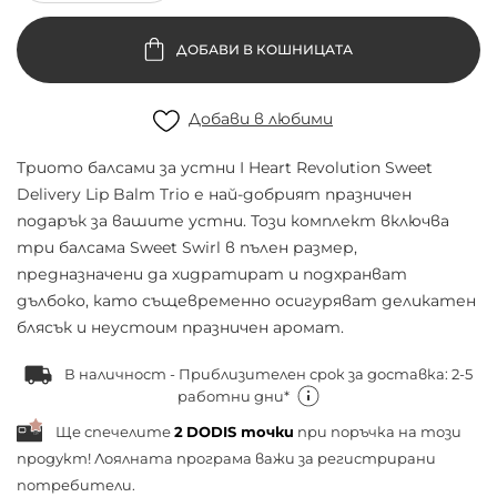
ДОБАВИ В КОШНИЦАТА
Добави в любими
Триото балсами за устни I Heart Revolution Sweet
Delivery Lip Balm Trio е най-добрият празничен
подарък за вашите устни. Този комплект включва
три балсама Sweet Swirl в пълен размер,
предназначени да хидратират и подхранват
дълбоко, като същевременно осигуряват деликатен
блясък и неустоим празничен аромат.
В наличност - Приблизителен срок за доставка: 2-5
работни дни*
Ще спечелите
2
DODIS точки
при поръчка на този
продукт! Лоялната програма важи за
регистрирани
потребители.