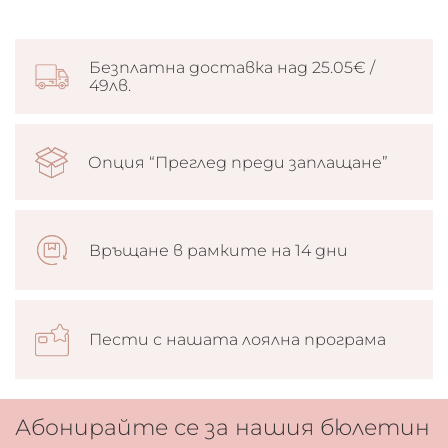
HYDROXYHYDROCINNAMATE, ALUMINUM HYDROXIDE,
LINALOOL, LIMONENE, MENTHOL, TERPINEOL, CI 77891
(TITANIUM DIOXIDE), CI 77491 (IRON OXIDES), CI 77492
Безплатна доставка над 25.05€ /
(IRON OXIDES), CI 77499 (IRON OXIDES), CI 19140 (YELLOW
49лв.
5 LAKE), CI 15850 (RED 7), CI 15850 (RED 6).
Опция “Преглед преди заплащане”
Връщане в рамките на 14 дни
Пести с нашата лоялна програма
Абонирайте се за нашия бюлетин