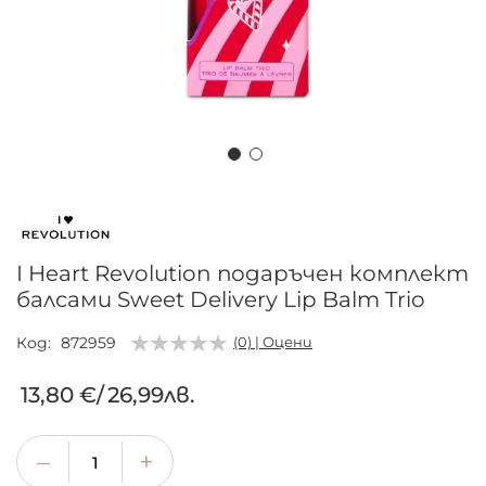
Преминете
към
началото
на
I Heart Revolution подаръчен комплект
галерия
балсами Sweet Delivery Lip Balm Trio
със
снимки
Код
872959
(0) | Оцени
13,80 €
/
26,99лв.