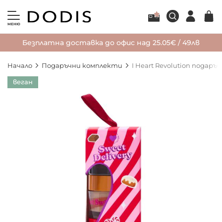
МЕНЮ
Безплатна доставка до офис над 25.05€ / 49лв
Начало
Подаръчни комплекти
I Heart Revolution подаръ
Преминете
веган
към
края
на
галерията
на
изображенията