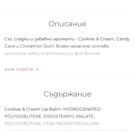
Описание
Със сладки и забавни аромати - Cookies & Cream, Candy
Cane и Cinnamon Swirl, всяко нанасяне оставя
устните меки, еластични и с фин блясък.
Освен това, два от тях са с лимитирана серия,
ВИЖ ПОВЕЧЕ
идеални за колекционери и любители на ексклузивни
продукти.
Съдържание
Удобният им размер ги прави идеалния коледен
подарък, идеален за носене в чантата или за
поставяне под елхата като изненада.
Cookies & Cream Lip Balm- HYDROGENATED
POLYISOBUTENE, DIISOSTEARYL MALATE,
POLYISOBUTENE, CERA MICROCRISTALLINA
(MICROCRYSTALLINE WAX, CIRE MICROCRYSTALLINE), BIS-