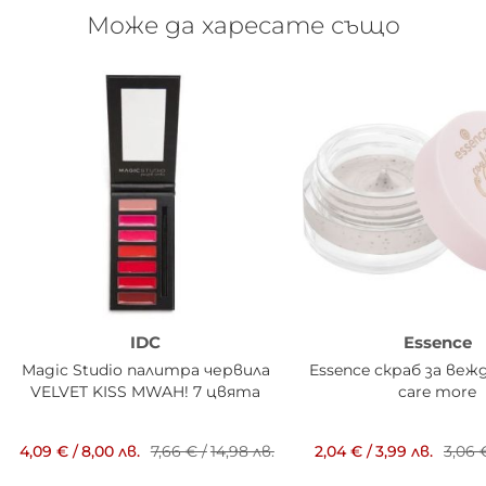
Може да харесате също
IDC
Essence
Magic Studio палитра червила
Essence скраб за вежд
VELVET KISS MWAH! 7 цвята
care more
4,09 €
/
8,00 лв.
7,66 €
/
14,98 лв.
2,04 €
/
3,99 лв.
3,06 