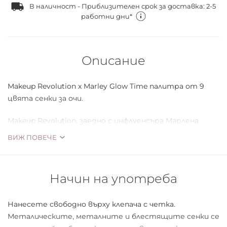
В наличност - Приблизителен срок за доставка: 2-5
работни дни*
Описание
Makeup Revolution x Marley Glow Time палитра от 9
цвята сенки за очи.
Makeup Revolution, заедно с инфлуенсъра Марлена
Сойка - известна на всички като Марли, представят
ВИЖ ПОВЕЧЕ
колекция от продукти, необходими за създаване на
ослепителен грим както за всеки ден, така и за
специален повод. Не пропускайте да разгледате и
Начин на употреба
останалите козметични продукти и да се
наслаждавате на уникален грим всеки ден. Тази
Нанесете свободно върху клепача с четка.
колекция със сигурност ще зарадва всяка жена,
Металическите, металните и блестящите сенки се
която обича козметичните иновации.