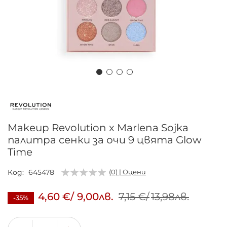
Преминете
към
началото
на
Makeup Revolution x Marlena Sojka
галерия
палитра сенки за очи 9 цвята Glow
със
Time
снимки
Код
645478
(0) | Оцени
4,60 €
/
9,00лв.
7,15 €
/
13,98лв.
-35%