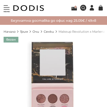
МЕНЮ
Безплатна доставка до офис над 25.05€ / 49лв
Начало
Грим
Очи
Сенки
Makeup Revolution x Marlena
Преминете
веган
към
края
на
галерията
на
изображенията