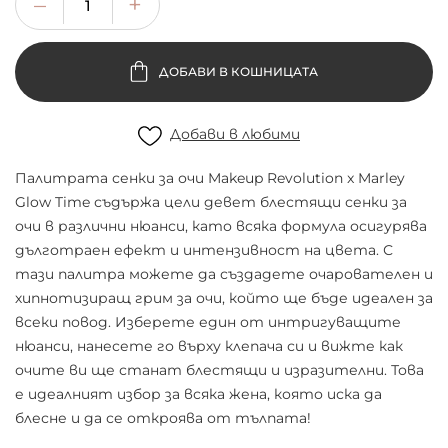
ДОБАВИ В КОШНИЦАТА
Добави в любими
Палитрата сенки за очи Makeup Revolution x Marley
Glow Time съдържа цели девет блестящи сенки за
очи в различни нюанси, като всяка формула осигурява
дълготраен ефект и интензивност на цвета. С
тази палитра можете да създадете очарователен и
хипнотизиращ грим за очи, който ще бъде идеален за
всеки повод. Изберете един от интригуващите
нюанси, нанесете го върху клепача си и вижте как
очите ви ще станат блестящи и изразителни. Това
е идеалният избор за всяка жена, която иска да
блесне и да се откроява от тълпата!