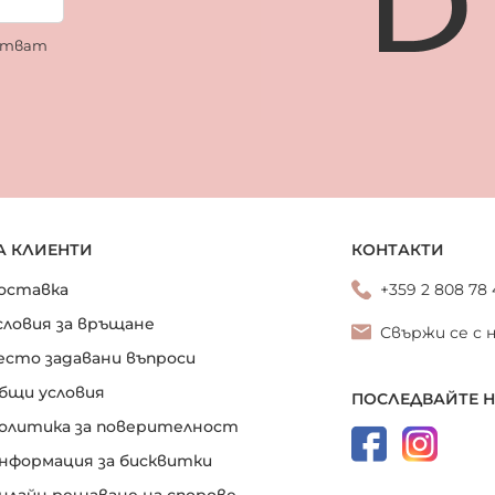
ботват
А КЛИЕНТИ
КОНТАКТИ
оставка
+359 2 808 78
словия за връщане
Свържи се с 
есто задавани въпроси
бщи условия
ПОСЛЕДВАЙТЕ 
олитика за поверителност
нформация за бисквитки