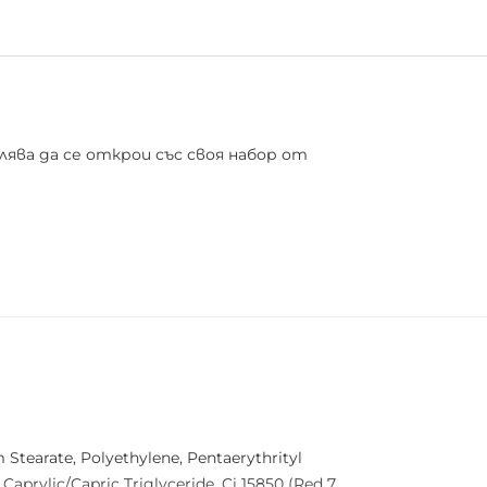
лява да се открои със своя набор от
ъм очите с дръзки зелени и блестящи
ви палитрата идеална както за артисти,
Stearate, Polyethylene, Pentaerythrityl
Caprylic/Capric Triglyceride, Ci 15850 (Red 7