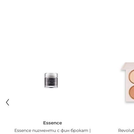
Shade 10: Mica, Silica, Boron Nitride, Dimethi
Triethoxycaprylylsilane, Phenoxyethanol, Capryly
77891 (Titanium Dioxide).
Shade 11: Mica, Silica, Boron Nitride, Dimethi
Phenoxyethanol, Triethoxycaprylylsilane, Capryl
(Iron Oxides), Ci 77492 (Iron Oxides), Ci 77499 
Shade 12: Mica, Silica, Magnesium Stearate, D
Triethoxycaprylylsilane, Caprylyl Glycol, Ci 4209
Essence
Essence пигменти с фин брокат |
Revolu