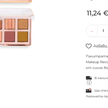
11,24 
Добави
Палитрата E
Makeup Revo
от силно в
В налич
Ще спе
Лоялната пр