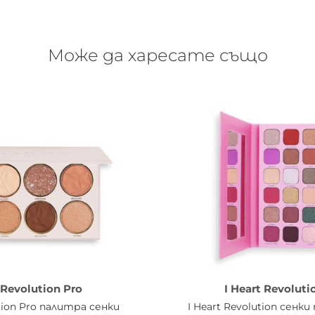
cone, Hydrogenated Polyisobutene, Magnesium Stearate, Polyethyl
l Glycol, Ci 77007 (Ultramarines), Ci 77491 (Iron Oxides), Ci 7749
Може да харесате също
cone, Hydrogenated Polyisobutene, Magnesium Stearate, Polyethyl
yl Glycol, Diethylhexyl Syringylidenemalonate, Caprylic/Capric T
(Iron Oxides), Ci 77891 (Titanium Dioxide).
imethicone, Boron Nitride, Hydrogenated Polyisobutene, Pentaery
0 (Blue 1 Lake), Ci 77491 (Iron Oxides), Ci 77492 (Iron Oxides), Ci
Revolution Pro
I Heart Revoluti
tion Pro палитра сенки
I Heart Revolution сенк