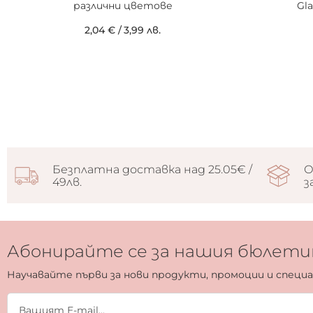
различни цветове
Gl
2,04 €
/
3,99 лв.
Безплатна доставка над 25.05€ /
О
49лв.
з
Абонирайте се за нашия бюлети
Научавайте първи за нови продукти, промоции и специ