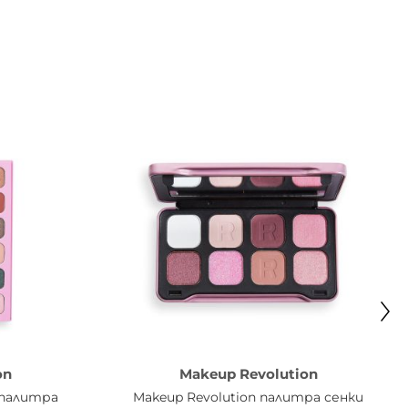
ene, Pentaerythrityl Tetraisostearate,
2 (Iron Oxides), Ci 77499 (Iron Oxides), Ci
ene, Pentaerythrityl Tetraisostearate,
riglyceride, Ci 16035 (Red 40 Lake), Ci 77491
thrityl Tetraisostearate, Phenoxyethanol,
 77499 (Iron Oxides).
on
Makeup Revolution
и палитра
Makeup Revolution палитра сенки