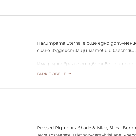
Палитрата Eternal е още едно допълнение 
силно въздействащи, матови и блестящи
Има разнообразие от цветове, които доп
ВИЖ ПОВЕЧЕ
Създайте мек блясък със закачливи лила
златни.
Всеки нюанс има мека, кремообразна тек
така и за начинаещи.
Без жестокост.
Веган.
Pressed Pigments: Shade 8: Mica, Silica, Boro
Tetraisostearate, Triethoxycaprylylsilane, Phen