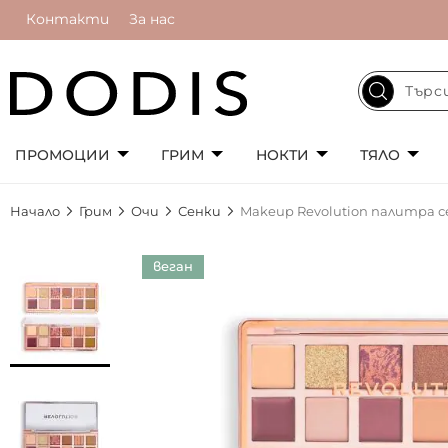
Контакти
За нас
ПРОМОЦИИ
ГРИМ
НОКТИ
ТЯЛО
Начало
Грим
Очи
Сенки
Makeup Revolution палитра сен
Преминете
веган
към
края
на
галерията
на
изображенията