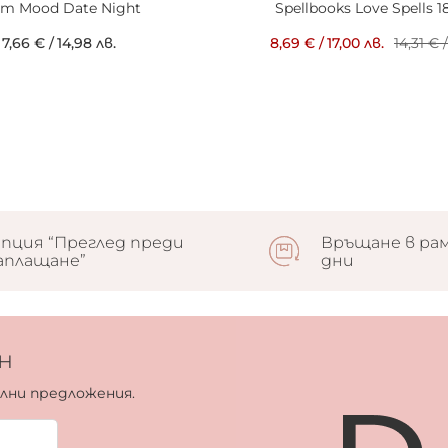
am Mood Date Night
Spellbooks Love Spells 
7,66 €
/
14,98 лв.
8,69 €
/
17,00 лв.
14,31 €
/
пция “Преглед преди
Връщане в рам
аплащане”
дни
н
ални предложения.