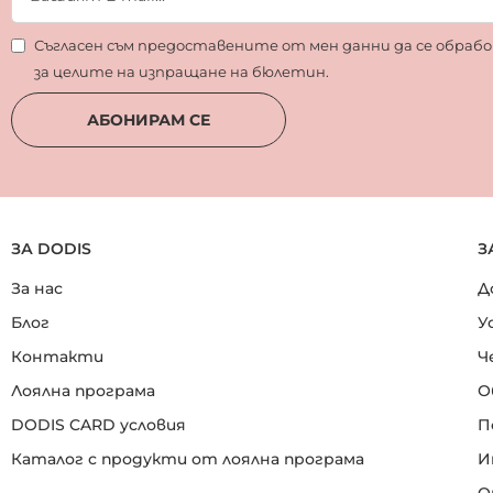
Съгласен съм предоставените от мен данни да се обра
за целите на изпращане на бюлетин.
АБОНИРАМ СЕ
ЗА DODIS
З
За нас
Д
Блог
У
Контакти
Ч
Лоялна програма
О
DODIS CARD условия
П
Каталог с продукти от лоялна програма
И