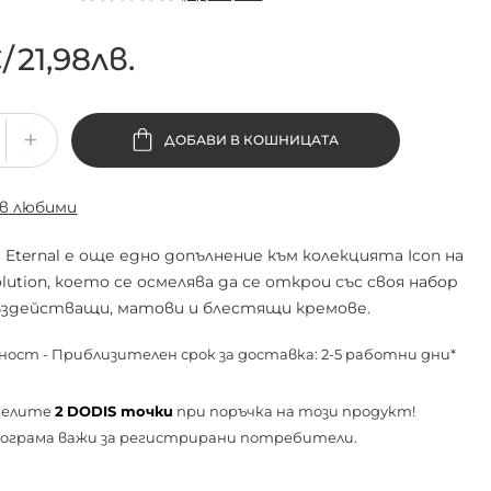
€
/
21,98лв.
ДОБАВИ В КОШНИЦАТА
 в любими
ternal е още едно допълнение към колекцията Icon на
lution, което се осмелява да се открои със своя набор
ъздействащи, матови и блестящи кремове.
ност - Приблизителен срок за доставка: 2-5 работни дни*
челите
2
DODIS точки
при поръчка на този продукт!
ограма важи за
регистрирани
потребители.