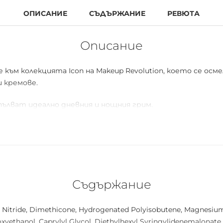
ОПИСАНИЕ
СЪДЪРЖАНИЕ
РЕВЮТА
Описание
към колекцията Icon на Makeup Revolution, което се осме
 кремове.
ълват идеално дневния и нощния грим.
ви и розови нюанси или добавете драматична дефиниция к
стура, която се слива безпроблемно с кожата, което пра
Съдържание
n Nitride, Dimethicone, Hydrogenated Polyisobutene, Magnesium 
oxyethanol, Caprylyl Glycol, Diethylhexyl Syringylidenemalonate, 