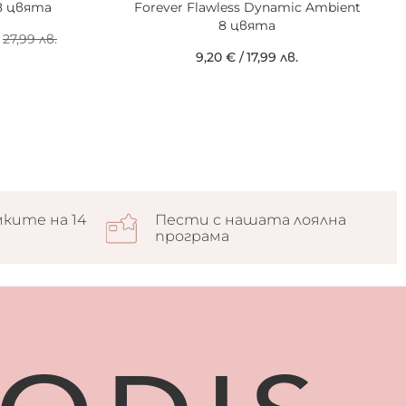
18 цвята
Forever Flawless Dynamic Ambient
8 цвята
27,99 лв.
9,20 €
/
17,99 лв.
ките на 14
Пести с нашата лоялна
програма