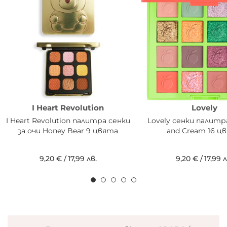
DIMETHICONE, METHYLPARABEN, PROPYLPARABEN, TIN
OXIDE, CI 77891 (TITANIUM DIOXIDE), CI 77491 (IRON
OXIDES), CI 77499 (IRON OXIDES), CI 15985 (YELLOW 6
LAKE).
I Heart Revolution
Lovely
I Heart Revolution палитра сенки
Lovely сенки палитр
за очи Honey Bear 9 цвята
and Cream 16 ц
9,20 €
/
17,99 лв.
9,20 €
/
17,99 л