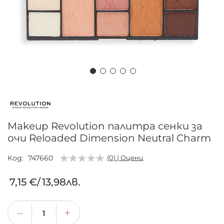
Преминете
към
началото
на
Makeup Revolution палитра сенки за
галерия
очи Reloaded Dimension Neutral Charm
със
снимки
Код
747660
(0) | Оцени
7,15 €
/
13,98лв.