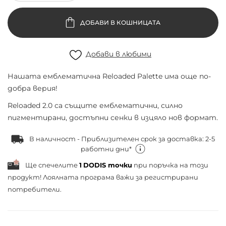
ДОБАВИ В КОШНИЦАТА
Добави в любими
Нашата емблематична Reloaded Palette има още по-
добра верия!
Reloaded 2.0 са същите емблематични, силно
пигментирани, достъпни сенки в изцяло нов формат.
В наличност - Приблизителен срок за доставка: 2-5
работни дни*
Ще спечелите
1
DODIS точки
при поръчка на този
продукт! Лоялната програма важи за
регистрирани
потребители.