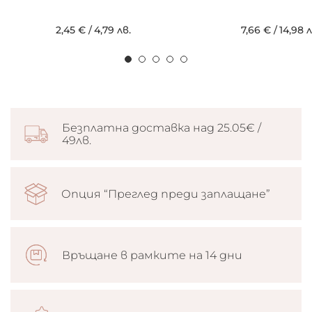
2,45 €
/
4,79 лв.
7,66 €
/
14,98 л
Безплатна доставка над 25.05€ /
49лв.
Опция “Преглед преди заплащане”
Връщане в рамките на 14 дни