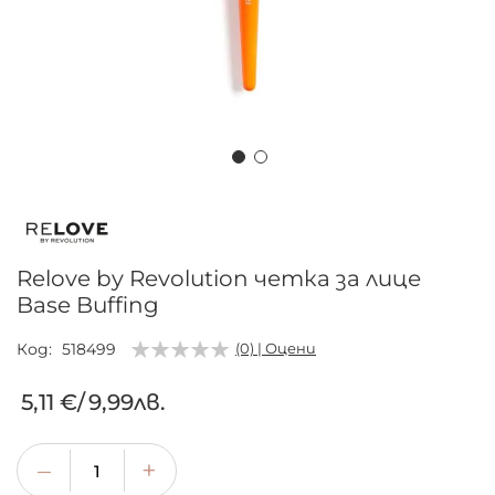
Преминете
към
началото
на
Relove by Revolution четка за лице
галерия
Base Buffing
със
снимки
Код
518499
(0) | Оцени
5,11 €
/
9,99лв.