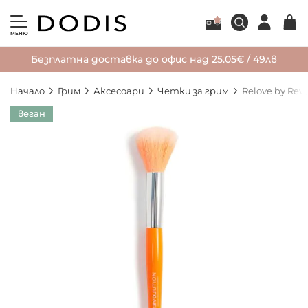
МЕНЮ
Безплатна доставка до офис над 25.05€ / 49лв
Начало
Грим
Аксесоари
Четки за грим
Relove by Rev
Преминете
веган
към
края
на
галерията
на
изображенията