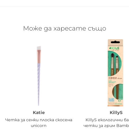
Може да харесате също
Katie
KillyS
Четка за сенки плоска скосена
KillyS екологични б
unicorn
четки за грим Bamb