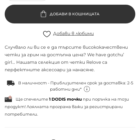
ДОБАВИ В КОШНИЦАТА
Добави в любими
Случвало ли ви се е да търсите висококачествени
четки за грим на достъпна цена? We have gotchu’
girl... Нашата селекция от четки Relove са
перфектните аксесоари за нанасяне.
В наличност - Приблизителен срок за доставка: 2-5
работни дни*
Ще спечелите
1
DODIS точки
при поръчка на този
продукт! Лоялната програма важи за
регистрирани
потребители.