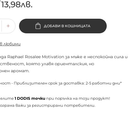
/
13,98лв.
ДОБАВИ В КОШНИЦАТА
 в любими
да Raphael Rosalee Motivation за мъже е неспокойна сила и
ственост, която улавя ориенталския, но
онен аромат.
ност - Приблизителен срок за доставка: 2-5 работни дни*
челите
1
DODIS точки
при поръчка на този продукт!
ограма важи за
регистрирани
потребители.