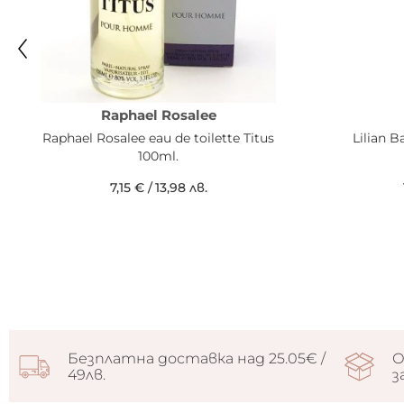
Raphael Rosalee
Raphael Rosalee eau de toilette Titus
Lilian 
100ml.
7,15 €
/
13,98 лв.
Безплатна доставка над 25.05€ /
О
49лв.
з