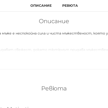
ОПИСАНИЕ
РЕВЮТА
Описание
n за мъже е неспокойна сила и чиста мъжественост, която
дават свежест, докато тютюнът придава мъжествена и
на.
Ревюта