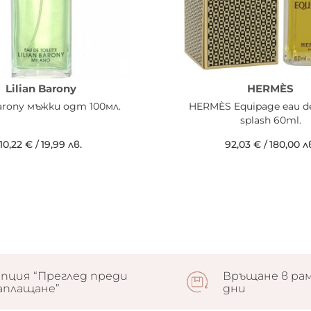
Lilian Barony
HERMÈS
Barony мъжки одт 100мл.
HERMÈS Equipage eau de 
splash 60ml.
10,22 €
/
19,99 лв.
92,03 €
/
180,00 л
пция “Преглед преди
Връщане в рам
аплащане”
дни