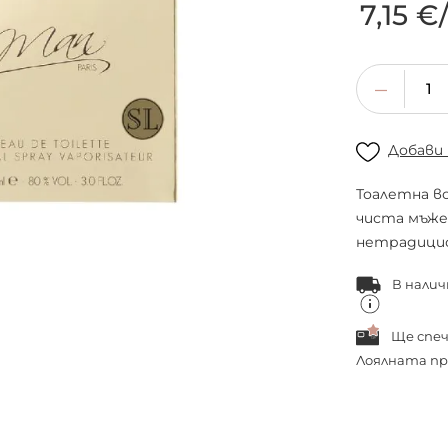
7,15 €
Добави
Тоалетна во
чиста мъже
нетрадици
В налич
Ще спе
Лоялната пр