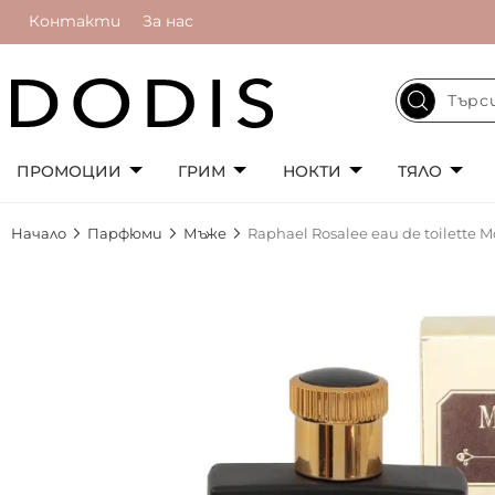
Контакти
За нас
ПРОМОЦИИ
ГРИМ
НОКТИ
ТЯЛО
Начало
Парфюми
Мъже
Raphael Rosalee eau de toilette M
Преминете
към
края
на
галерията
на
изображенията