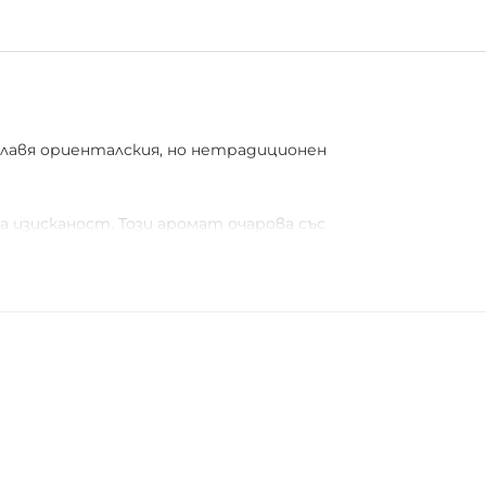
 улавя ориенталския, но нетрадиционен
зисканост. Този аромат очарова със