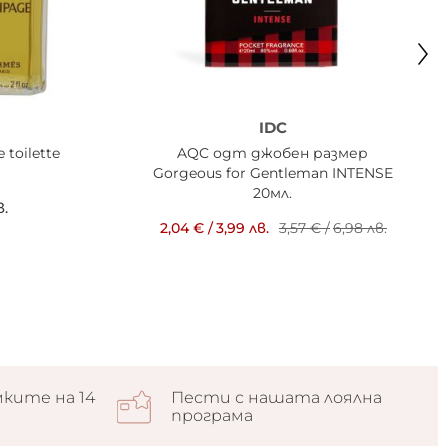
IDC
toilette
AQC одт джобен размер
Gorgeous for Gentleman INTENSE
20мл.
в.
2,04 €
/
3,99 лв.
3,57 €
/
6,98 лв.
ките на 14
Пести с нашата лоялна
програма