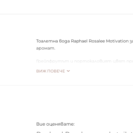
Тоалетна вода Raphael Rosalee Motivatio
аромат.
Грейпфрутът и портокаловият цвят при
своята изключителност и нотки на бързи
ВИЖ ПОВЕЧЕ
Вие оценявате: