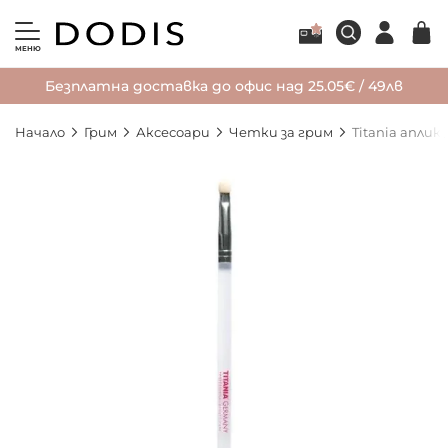
МЕНЮ
Безплатна доставка до офис над 25.05€ / 49лв
Начало
Грим
Аксесоари
Четки за грим
Titania аплик
Преминете
към
края
на
галерията
на
изображенията