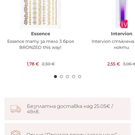
Essence
Intervion
Essence тату за тяло 3 броя
Intervion стъклена
BRONZED this way!
нокти
1,78 €
2,30 €
2,55 €
3,06 
Безплатна доставка над 25.05€ /
49лв.
Опция “Преглед преди заплащане”