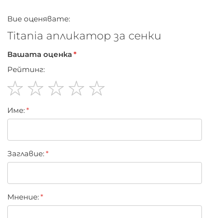
Вие оценявате:
Titania апликатор за сенки
Вашата оценка
Рейтинг:
1
2
3
4
5
Име:
star
stars
stars
stars
stars
Заглавиe:
Мнение: