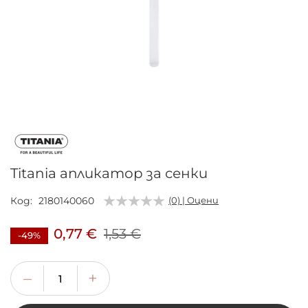
Преминете
към
началото
на
галерия
Titania апликатор за сенки
със
снимки
Код
2180140060
(0) | Оцени
0,77 €
1,53 €
-49%