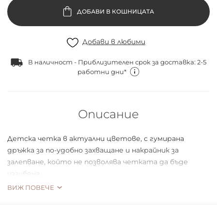
ДОБАВИ В КОШНИЦАТА
Добави в любими
В наличност - Приблизителен срок за доставка: 2-5
работни дни*
Описание
Детска четка в актуални цветове, с гумирана
дръжка за по-удобно захващане и накрайник за
залепване, който не позволява четката да бъде
изгубена.
ВИЖ ПОВЕЧЕ