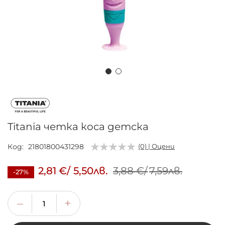
Преминете
към
началото
на
Titania четка коса детска
галерия
със
Код
21801800431298
(0) | Оцени
снимки
2,81 €
/
5,50лв.
3,88 €
/
7,59лв.
-27%