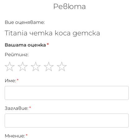
Ревюта
Вие оценявате:
Titania четка коса детска
Вашата оценка
Рейтинг:
1
2
3
4
5
Име:
star
stars
stars
stars
stars
Заглавиe:
Мнение: