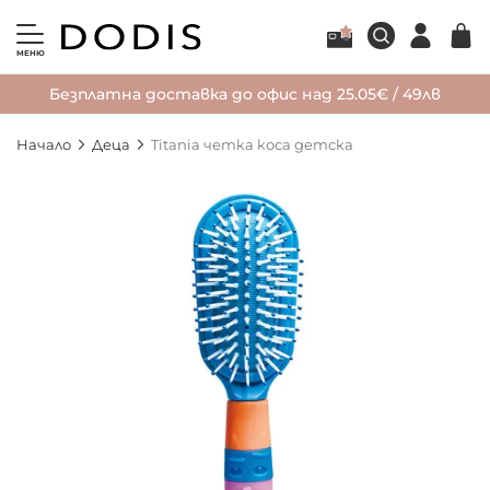
МЕНЮ
Безплатна доставка до офис над 25.05€ / 49лв
Начало
Деца
Titania четка коса детска
Преминете
към
края
на
галерията
на
изображенията