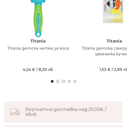
Titania
Titania
Titania детска четка за коса
Titania детска само
закачалка куче
4,24 €
/
8,29 лв.
1,53 €
/
2,99 л
Безплатна доставка над 25.05€ /
49лв.