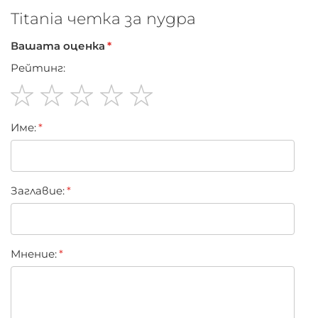
Titania четка за пудра
Вашата оценка
Рейтинг:
1
2
3
4
5
Име:
star
stars
stars
stars
stars
Заглавиe:
Мнение: