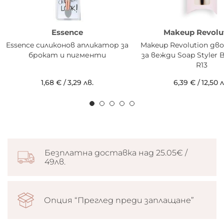
Essence
Makeup Revolu
Essence силиконов апликатор за
Makeup Revolution дв
брокат и пигменти
за вежди Soap Styler 
R13
1,68 €
/
3,29 лв.
6,39 €
/
12,50 л
Безплатна доставка над 25.05€ /
49лв.
Опция “Преглед преди заплащане”