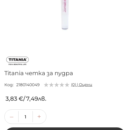
Преминете
към
началото
на
галерия
Titania четка за пудра
със
снимки
Код
2180140049
(0) | Оцени
3,83 €
/
7,49лв.