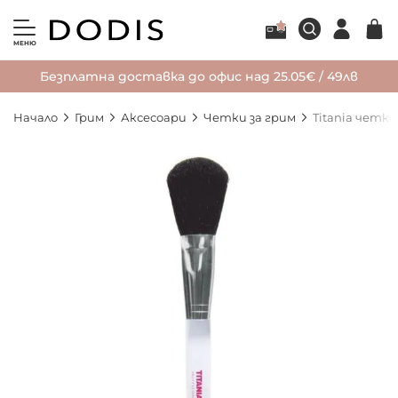
МЕНЮ
Безплатна доставка до офис над 25.05€ / 49лв
Начало
Грим
Аксесоари
Четки за грим
Titania четка
Преминете
към
края
на
галерията
на
изображенията