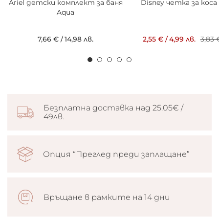
Ariel детски комплект за баня
Disney четка за коса 
Aqua
7,66 €
/
14,98 лв.
2,55 €
/
4,99 лв.
3,83 
Безплатна доставка над 25.05€ /
49лв.
Опция “Преглед преди заплащане”
Връщане в рамките на 14 дни