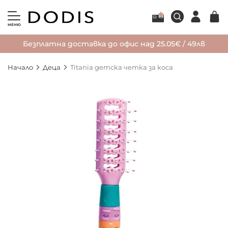
МЕНЮ
Безплатна доставка до офис над 25.05€ / 49лв
Начало
Деца
Titania детска четка за коса
Преминете
към
края
на
галерията
на
изображенията