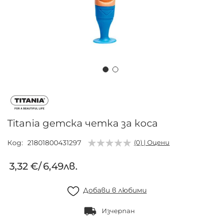
Преминете
към
началото
на
Titania детска четка за коса
галерия
със
Код
21801800431297
(0) | Оцени
снимки
3,32 €
/
6,49лв.
Добави в любими
Изчерпан