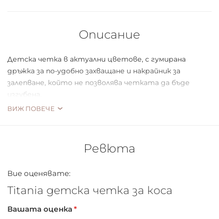
Описание
Детска четка в актуални цветове, с гумирана
дръжка за по-удобно захващане и накрайник за
залепване, който не позволява четката да бъде
изгубена.
ВИЖ ПОВЕЧЕ
Ревюта
Вие оценявате:
Titania детска четка за коса
Вашата оценка