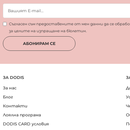
Съгласен съм предоставените от мен данни да се обра
за целите на изпращане на бюлетин.
АБОНИРАМ СЕ
ЗА DODIS
З
За нас
Д
Блог
У
Контакти
Ч
Лоялна програма
О
DODIS CARD условия
П