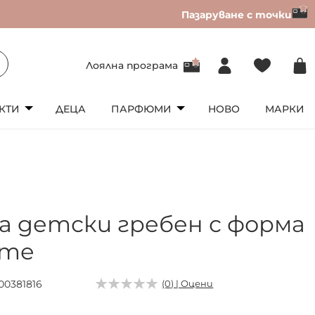
Пазаруване с точки
Лоялна програма
КТИ
ДЕЦА
ПАРФЮМИ
НОВО
МАРКИ
ia детски гребен с форма
оте
00381816
(0) | Оцени