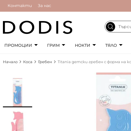
Контакти
За нас
ПРОМОЦИИ
ГРИМ
НОКТИ
ТЯЛО
Начало
Коса
Гребен
Titania детски гребен с форма на 
Преминете
към
края
на
галерията
на
изображенията