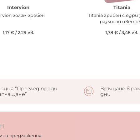
Intervion
Titania
ervion голям гребен
Titania гребен с едри 
различни цвето
1,17 €
/
2,29 лв.
1,78 €
/
3,48 лв.
пция “Преглед преди
Връщане в рам
аплащане”
дни
н
ални предложения.