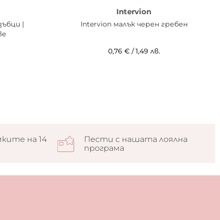
Intervion
зъбци |
Intervion малък черен гребен
ве
0,76 €
/
1,49 лв.
ките на 14
Пести с нашата лоялна
програма