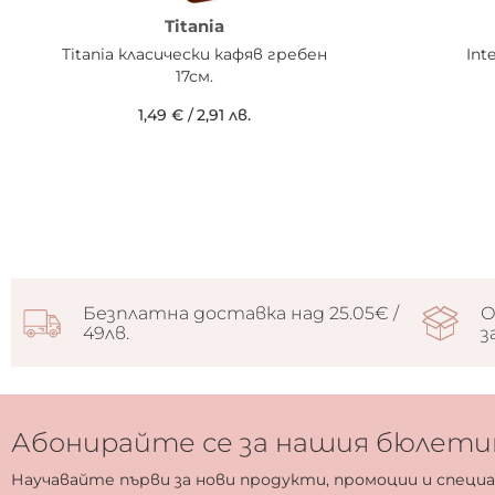
Titania
Titania класически кафяв гребен
Int
17см.
1,49 €
/
2,91 лв.
Безплатна доставка над 25.05€ /
О
49лв.
з
Абонирайте се за нашия бюлети
Научавайте първи за нови продукти, промоции и специ