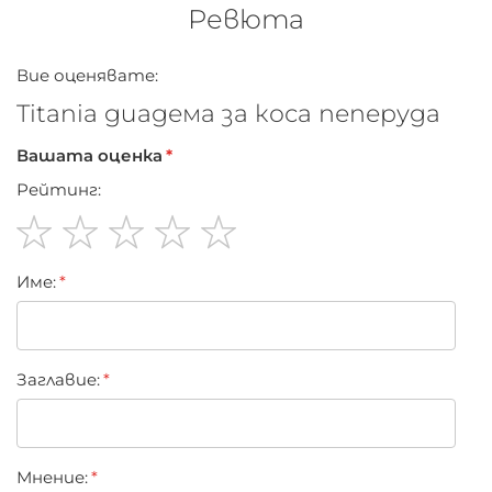
Ревюта
Вие оценявате:
Titania диадема за коса пеперуда
Вашата оценка
Рейтинг:
1
2
3
4
5
Име:
star
stars
stars
stars
stars
Заглавиe:
Мнение: