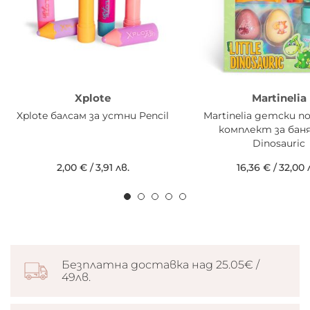
Xplote
Martinelia
Xplote балсам за устни Pencil
Martinelia детски п
комплект за баня 
Dinosauric
2,00 €
/
3,91 лв.
16,36 €
/
32,00 
Безплатна доставка над 25.05€ /
49лв.