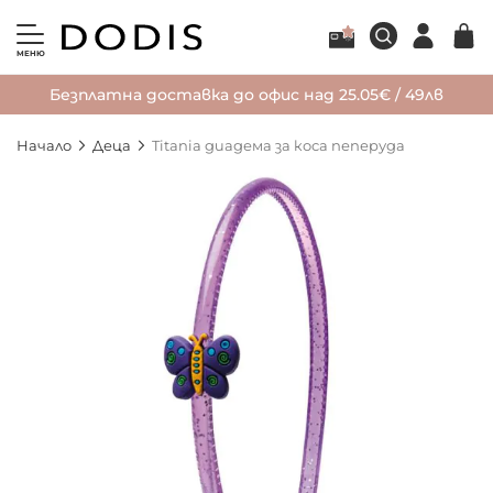
МЕНЮ
Безплатна доставка до офис над 25.05€ / 49лв
Начало
Деца
Titania диадема за коса пеперуда
Преминете
към
края
на
галерията
на
изображенията