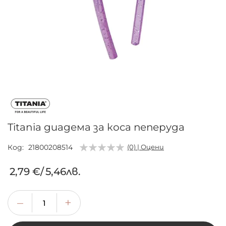
Преминете
към
началото
на
галерия
Titania диадема за коса пеперуда
със
снимки
Код
21800208514
(0) | Оцени
2,79 €
/
5,46лв.