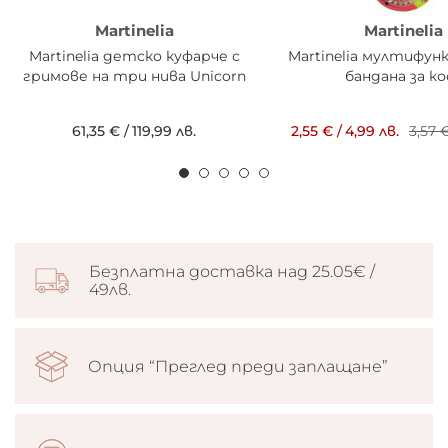
Martinelia
Martinelia
Martinelia детско куфарче с
Martinelia мултифун
гримове на три нива Unicorn
бандана за ко
61,35 €
/
119,99 лв.
2,55 €
/
4,99 лв.
3,57 
Безплатна доставка над 25.05€ /
49лв.
Опция “Преглед преди заплащане”