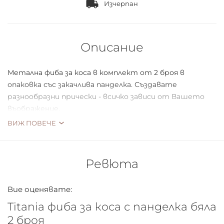
Изчерпан
Описание
Метална фиба за коса в комплект от 2 броя в
опаковка със закачлива панделка. Създавате
разнообразни прически - всичко зависи от Вашето
въображение.
ВИЖ ПОВЕЧЕ
Зaщипвaнe нa кocaтa caмo c eднo щрaквaнe.
Стандарт за качество.
Ревюта
Продуктът се предлага опакован на блистер .
Защитен от външни влияния и повреди.
Вие оценявате:
Titania фиба за коса с панделка бяла
2 броя