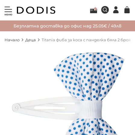
МЕНЮ
Безплатна доставка до офис над 25.05€ / 49лв
Начало
Деца
Titania фиба за коса с панделка бяла 2 броя
Преминете
към
края
на
галерията
на
изображенията