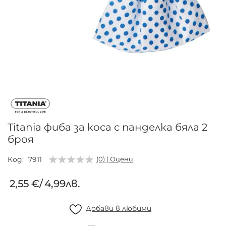
Преминете
към
началото
на
галерия
Titania фиба за коса с панделка бяла 2
със
броя
снимки
Код
7911
(0) | Оцени
2,55 €
/
4,99лв.
Добави в любими