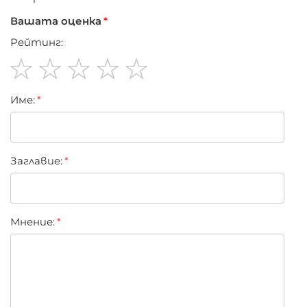
Вашата оценка
Рейтинг:
1
2
3
4
5
Име:
star
stars
stars
stars
stars
Заглавиe:
Мнение: