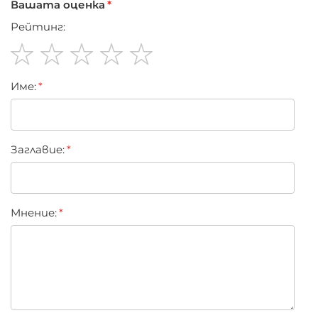
Вашата оценка
Рейтинг:
1
2
3
4
5
Име:
star
stars
stars
stars
stars
Заглавиe:
Мнение: