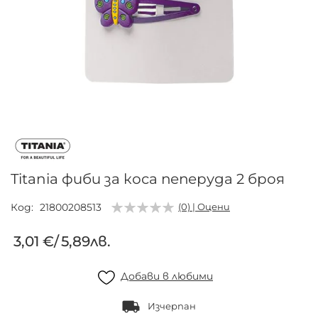
Преминете
към
началото
на
галерия
Titania фиби за коса пеперуда 2 броя
със
снимки
Код
21800208513
(0) | Оцени
3,01 €
/
5,89лв.
Добави в любими
Изчерпан