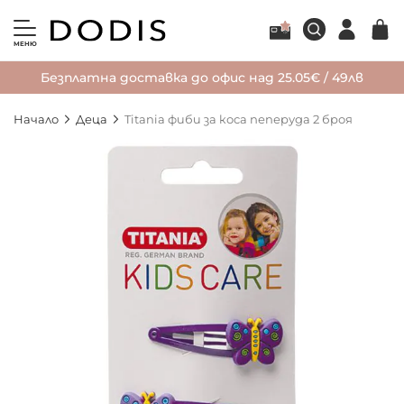
МЕНЮ
Безплатна доставка до офис над 25.05€ / 49лв
Начало
Деца
Titania фиби за коса пеперуда 2 броя
Преминете
към
края
на
галерията
на
изображенията