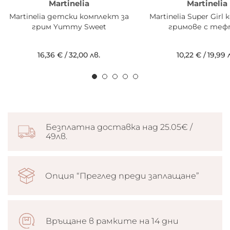
Martinelia
Martinelia
Martinelia детски комплект за
Martinelia Super Gir
грим Yummy Sweet
гримове с те
16,36 €
/
32,00 лв.
10,22 €
/
19,99 
Безплатна доставка над 25.05€ /
49лв.
Опция “Преглед преди заплащане”
Връщане в рамките на 14 дни