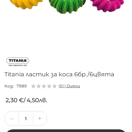
Преминете
към
началото
на
галерия
Titania ластик за коса 6бр./6цвята
със
снимки
Код
7989
(0) | Оцени
2,30 €
/
4,50лв.