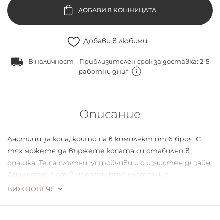
ДОБАВИ В КОШНИЦАТА
Добави в любими
В наличност - Приблизителен срок за доставка: 2-5
работни дни*
Описание
Ластици за коса, които са в комплект от 6 броя. С
тях можете да вържете косата си стабилно в
опашка. Те са плътни, устойчиви и с изчистен дизайн.
Диаметър 4 cm в неразпънато състояние.
ВИЖ ПОВЕЧЕ
Стандарт за качество.