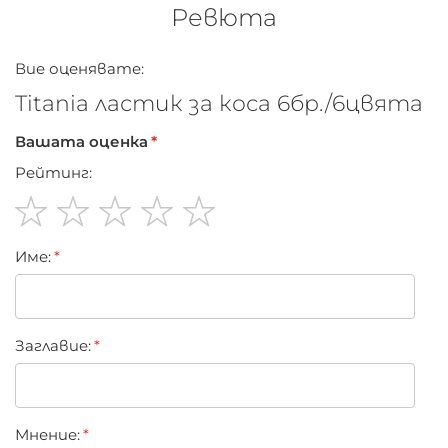
Ревюта
Вие оценявате:
Titania ластик за коса 6бр./6цвята
Вашата оценка
Рейтинг:
1
2
3
4
5
Име:
star
stars
stars
stars
stars
Заглавиe:
Мнение: