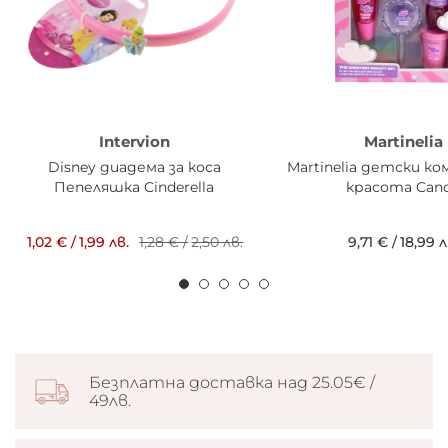
Intervion
Martinelia
Disney диадема за коса
Martinelia детски ко
Пепеляшка Cinderella
красота Can
1,02 €
/
1,99 лв.
1,28 €
/
2,50 лв.
9,71 €
/
18,99 л
Безплатна доставка над 25.05€ /
49лв.