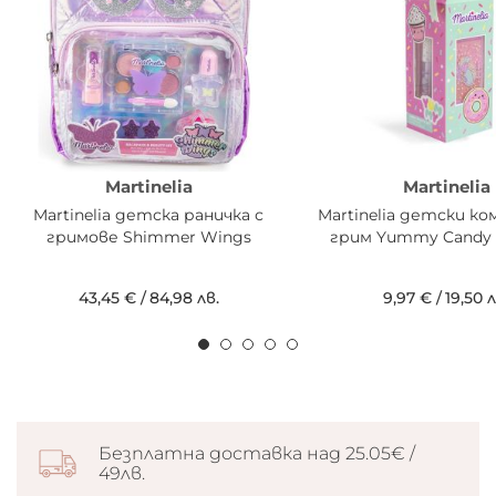
Martinelia
Martinelia
Martinelia детска раничка с
Martinelia детски ко
гримове Shimmer Wings
грим Yummy Candy 
43,45 €
/
84,98 лв.
9,97 €
/
19,50 л
Безплатна доставка над 25.05€ /
49лв.