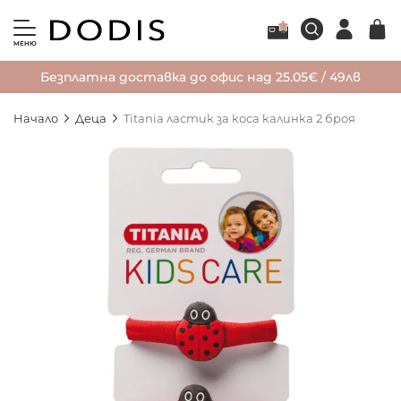
МЕНЮ
Безплатна доставка до офис над 25.05€ / 49лв
Начало
Деца
Titania ластик за коса калинка 2 броя
Преминете
към
края
на
галерията
на
изображенията