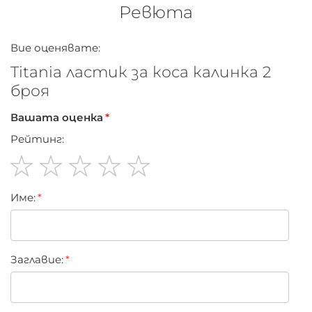
Стандарт за качество.
Ревюта
Вие оценявате:
Titania ластик за коса калинка 2
броя
Вашата оценка
Рейтинг:
1
2
3
4
5
Име:
star
stars
stars
stars
stars
Заглавиe: