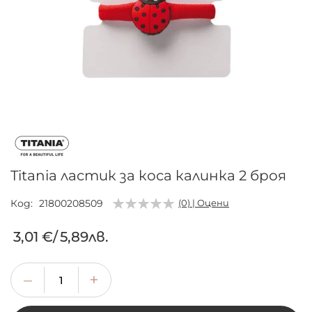
Преминете
към
началото
на
галерия
Titania ластик за коса калинка 2 броя
със
снимки
Код
21800208509
(0) | Оцени
3,01 €
/
5,89лв.