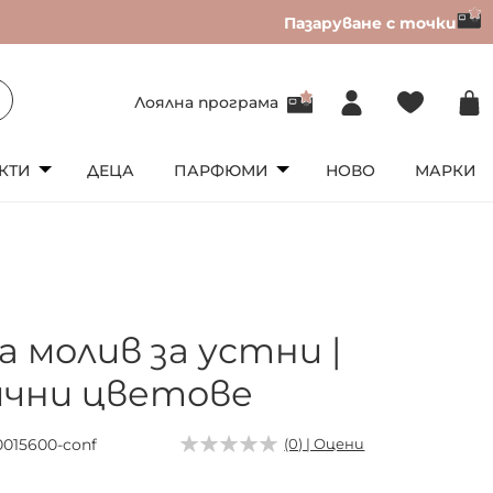
Пазаруване с точки
Лоялна програма
КТИ
ДЕЦА
ПАРФЮМИ
НОВО
МАРКИ
ia молив за устни |
ични цветове
0015600-conf
(0) | Оцени