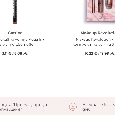
Catrice
Makeup Revoluti
молив за устни Aqua Ink |
Makeup Revolution x
азлични цветове
комплект за устни 3
3,11 €
/
6,08 лв.
10,22 €
/
19,99 лв
пция “Преглед преди
Връщане в рам
аплащане”
дни