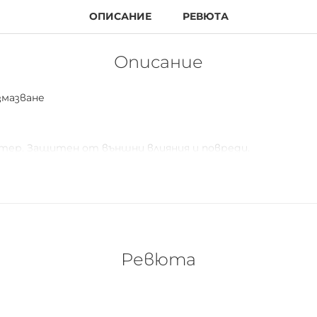
ОПИСАНИЕ
РЕВЮТА
Описание
змазване
стер. Защитен от външни влияния и повреди.
рмания.
Ревюта