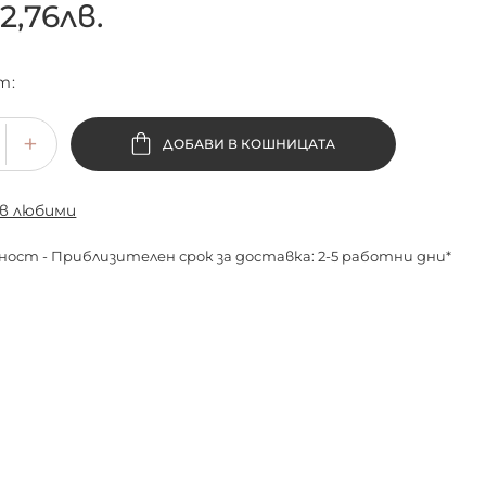
2,76лв.
т
ДОБАВИ В КОШНИЦАТА
 в любими
ност - Приблизителен срок за доставка: 2-5 работни дни*