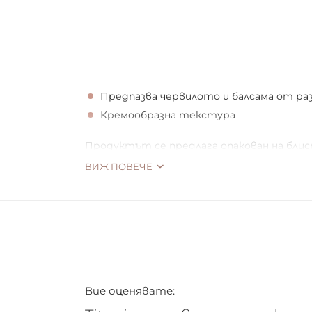
Предпазва червилото и балсама от ра
Кремообразна текстура
Продуктът се предлага опакован на бли
ВИЖ ПОВЕЧЕ
Стандарт за качество. Произведено в Ге
Вие оценявате: