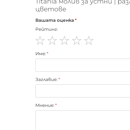
Titania молив за устни | ра
цветове
Вашата оценка
Рейтинг:
1
2
3
4
5
Име:
star
stars
stars
stars
stars
Заглавиe:
Мнение: