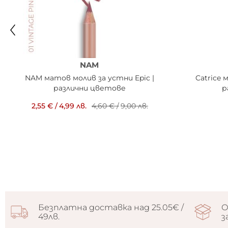
NAM
NAM матов молив за устни Epic |
Catrice 
различни цветове
р
2,55 €
/
4,99 лв.
4,60 €
/
9,00 лв.
Безплатна доставка над 25.05€ /
О
49лв.
з