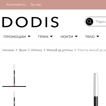
Контакти
За нас
ПРОМОЦИИ
ГРИМ
НОКТИ
ТЯЛО
Начало
Грим
Устни
Молив за устни
Titania молив за
Преминете
към
края
на
галерията
на
изображенията