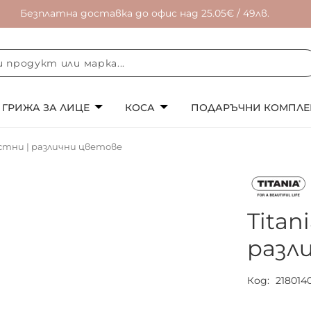
Безплатна доставка до офис над 25.05€ / 49лв.
ГРИЖА ЗА ЛИЦЕ
КОСА
ПОДАРЪЧНИ КОМПЛЕ
 устни | различни цветове
Titan
разл
Код
218014