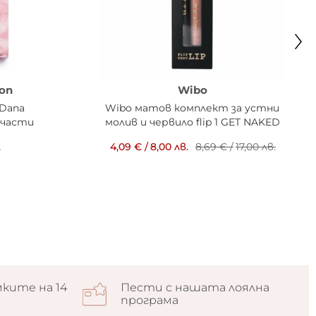
on
Wibo
 Dana
Wibo матов комплект за устни
 части
молив и червило flip 1 GET NAKED
.
4,09 €
/
8,00 лв.
8,69 €
/
17,00 лв.
ките на 14
Пести с нашата лоялна
програма