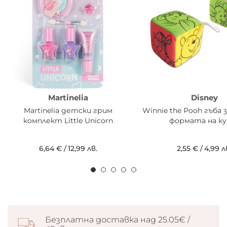
Martinelia
Disney
Martinelia детски грим
Winnie the Pooh гъба 
комплект Little Unicorn
формата на ку
6,64 €
/
12,99 лв.
2,55 €
/
4,99 л
Безплатна доставка над 25.05€ /