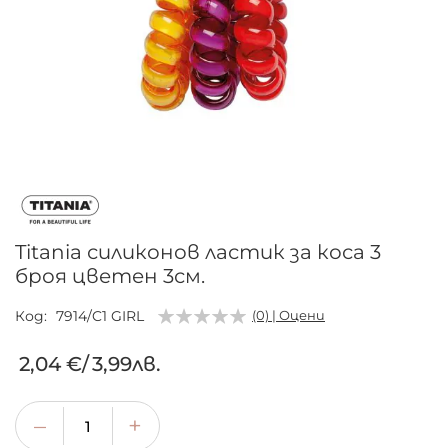
Преминете
към
началото
на
галерия
Titania силиконов ластик за коса 3
със
броя цветен 3см.
снимки
Код
7914/C1 GIRL
(0) | Оцени
2,04 €
/
3,99лв.