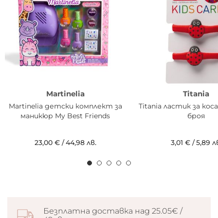
Martinelia
Titania
Martinelia детски комплект за
Titania ластик за коса
маникюр My Best Friends
броя
23,00 €
/
44,98 лв.
3,01 €
/
5,89 л
Безплатна доставка над 25.05€ /