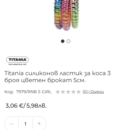
Преминете
към
началото
на
Titania силиконов ластик за коса 3
галерия
броя цветен брокат 5см.
със
снимки
Код
7979/RNB S GIRL
(0) | Оцени
3,06 €
/
5,98лв.