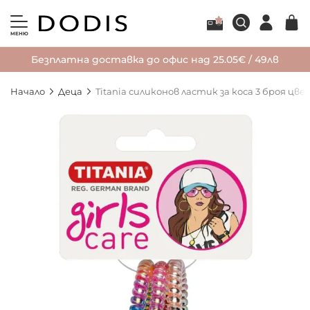
МЕНЮ
Безплатна доставка до офис над 25.05€ / 49лв
Начало
Деца
Titania силиконов ластик за коса 3 броя цв
Преминете
към
края
на
галерията
на
изображенията