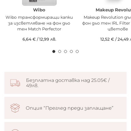
Wibo
Makeup Revolu
Wibo трансформиращи капки
Makeup Revolution д
за изсветляване на фон дьо
фон дьо тен IRL Filter
тен Match Perfector
цветове
6,64 €
/
12,99 лв.
12,52 €
/
24,49 
Безплатна доставка над 25.05€ /
49лв.
Опция “Преглед преди заплащане”