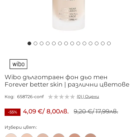
Преминете
към
началото
на
Wibo дълготраен фон дьо тен
галерия
Forever better skin | различни цветове
със
снимки
Код
658726-conf
(0) | Оцени
4,09 €
/
8,00лв.
9,20 €
/
17,99лв.
-55%
Избери
цвят