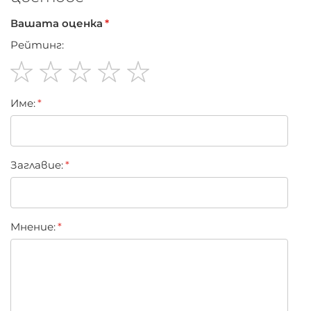
Вашата оценка
Рейтинг:
1
2
3
4
5
Име:
star
stars
stars
stars
stars
Заглавиe:
Мнение: