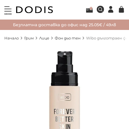
МЕНЮ
Безплатна доставка до офис над 25.05€ / 49лв
Начало
Грим
Лице
Фон дьо тен
Wibo дълготраен фон 
Преминете
към
края
на
галерията
на
изображенията