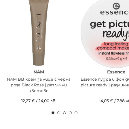
NAM
Essence
NAM BB крем за лице с черна
Essence пудра и фон д
роза Black Rose | различни
picture ready | разли
цветове
12,27 €
/
24,00 лв.
4,03 €
/
7,88 л