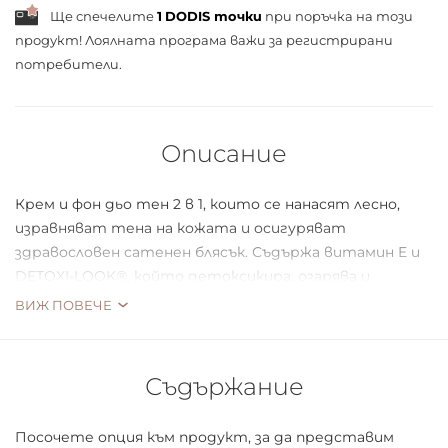
Ще спечелите
1
DODIS точки
при поръчка на този
продукт! Лоялната програма важи за
регистрирани
потребители.
Описание
Крем и фон дьо тен 2 в 1, които се нанасят лесно,
изравняват тена на кожата и осигуряват
здравословен сатенен блясък. Съдържа витамин E и
DETOXI-LOOK®, който детоксикира, озарява и
овлажнява кожата веднага след нанасяне. Кожата
ВИЖ ПОВЕЧЕ
трябва да изглежда възможно най-естествена.
Посегнете към по-лек еквивалент на фон дьо тен - 2
Съдържание
в 1 крем и фон дьо тен. Той ще овлажни кожата, ще
изравни цвета, ще скрие зачервяванията и
Посочете опция към продукт, за да представим
дребните несъвършенства. За разлика от тежкия