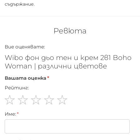
съдържание.
фон дьо тен, той е лек и не създава ефект на маска.
Нанесете върху почистената кожа на лицето, след
което внимателно разнесете.
Ревюта
Вие оценявате:
Wibo фон дьо тен и крем 2в1 Boho
Woman | различни цветове
Вашата оценка
Рейтинг:
1
2
3
4
5
Име:
star
stars
stars
stars
stars