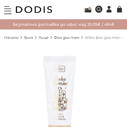
МЕНЮ
Безплатна доставка до офис над 25.05€ / 49лв
Начало
Грим
Лице
Фон дьо тен
Wibo фон дьо тен и 
Преминете
към
края
на
галерията
на
изображенията