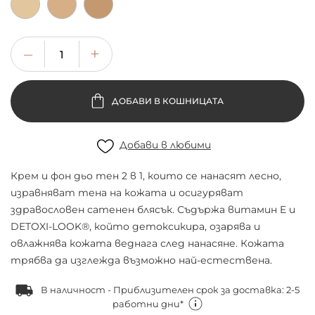
ДОБАВИ В КОШНИЦАТА
Добави в любими
Крем и фон дьо тен 2 в 1, които се нанасят лесно,
изравняват тена на кожата и осигуряват
здравословен сатенен блясък. Съдържа витамин E и
DETOXI-LOOK®, който детоксикира, озарява и
овлажнява кожата веднага след нанасяне. Кожата
трябва да изглежда възможно най-естествена.
В наличност - Приблизителен срок за доставка: 2-5
работни дни*