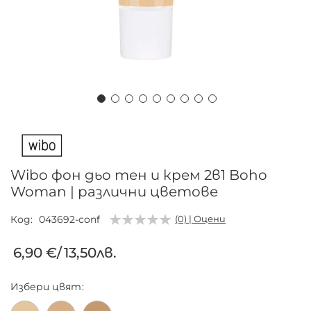
Преминете
към
началото
на
Wibo фон дьо тен и крем 2в1 Boho
галерия
Woman | различни цветове
със
снимки
Код
043692-conf
(0) | Оцени
6,90 €
/
13,50лв.
Избери
цвят