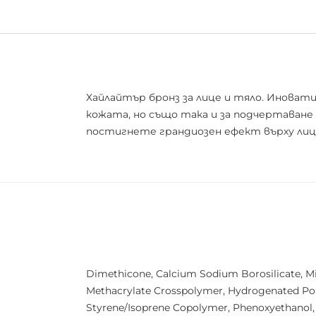
Хайлайтър бронз за лице и тяло. Иновати
кожата, но също така и за подчертаване
постигнете грандиозен ефект върху лиц
Dimethicone, Calcium Sodium Borosilicate, Mica
Methacrylate Crosspolymer, Hydrogenated Pol
Styrene/Isoprene Copolymer, Phenoxyethanol, He