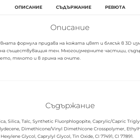
ОПИСАНИЕ
СЪДЪРЖАНИЕ
РЕВЮТА
Описание
вната формула придава на кожата цвят и блясък в 3D изме
 на съществуващия тен. Многоизмерните частици, съдър
ето, тялото и в грима на очите.
Съдържание
, Silica, Talc, Synthetic Fluorphlogopite, Caprylic/Capric Trigl
ydecene, Dimethicone/Vinyl Dimethicone Crosspolymer, Ethylh
xylene Glycol, Caprylyl Glycol, Tin Oxide, CI 77491, CI 77891.