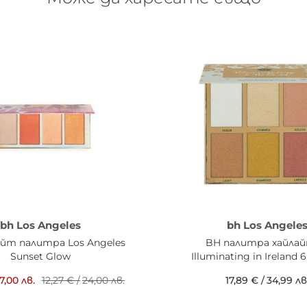
bh Los Angeles
bh Los Angele
айт палитра Los Angeles
BH палитра хайла
Sunset Glow
Illuminating in Ireland
17,00 лв.
12,27 €
/
24,00 лв.
17,89 €
/
34,99 лв