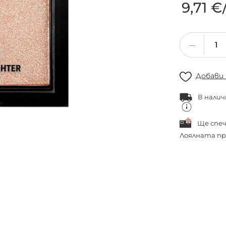
9,71 €
Добави
В налич
Ще спе
Лоялната пр