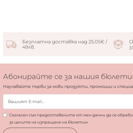
Безплатна доставка над 25.05€ /
О
49лв.
з
Абонирайте се за нашия бюлети
Научавайте първи за нови продукти, промоции и специ
Съгласен съм предоставените от мен данни да се обра
за целите на изпращане на бюлетин.