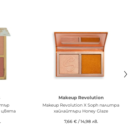
s
Makeup Revolution
йтър
Makeup Revolution X Soph палитра
 6 цвята
хайлайтъри Honey Glaze
.
7,66 €
/
14,98 лв.