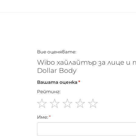
Вие оценявате:
Wibo хайлайтър за лице и т
Dollar Body
Вашата оценка
Рейтинг:
1
2
3
4
5
Име:
star
stars
stars
stars
stars