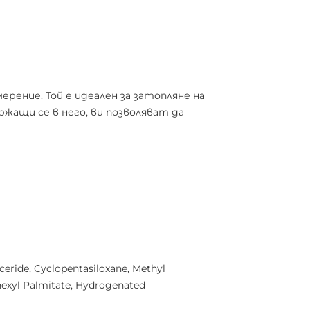
рение. Той е идеален за затопляне на
жащи се в него, ви позволяват да
yceride, Cyclopentasiloxane, Methyl
exyl Palmitate, Hydrogenated