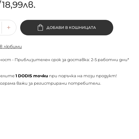
/
18,99лв.
ДОБАВИ В КОШНИЦАТА
 в любими
ност - Приблизителен срок за доставка: 2-5 работни дни*
челите
1
DODIS точки
при поръчка на този продукт!
ограма важи за
регистрирани
потребители.