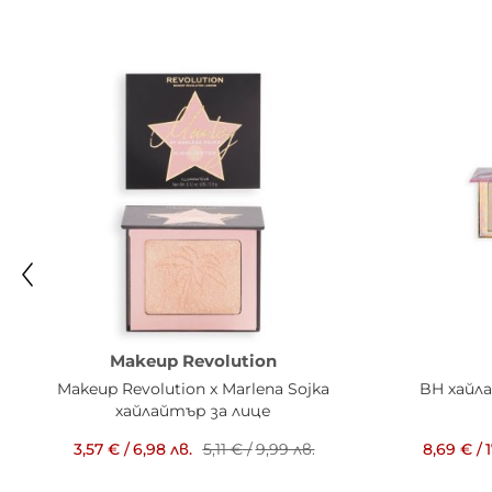
Makeup Revolution
Makeup Revolution x Marlena Sojka
BH хайл
хайлайтър за лице
3,57 €
/
6,98 лв.
5,11 €
/
9,99 лв.
8,69 €
/