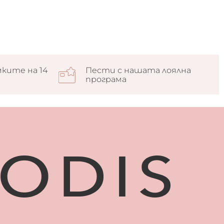
ките на 14
Пести с нашата лоялна
програма