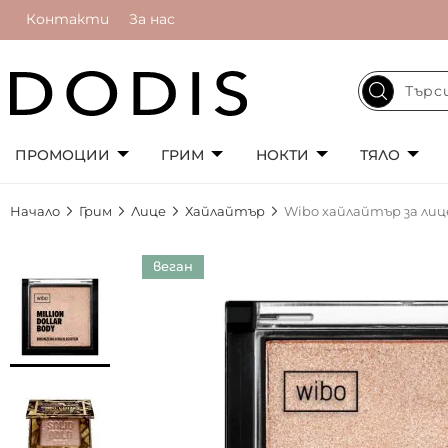
Контакти
За нас
ПРОМОЦИИ
ГРИМ
НОКТИ
ТЯЛО
Начало
Грим
Лице
Хайлайтър
Wibo хайлайтър за лице
Преминете
веган
към
края
на
галерията
на
изображенията