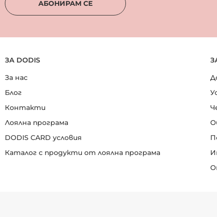
АБОНИРАМ СЕ
ЗА DODIS
З
За нас
Д
Блог
У
Контакти
Ч
Лоялна програма
О
DODIS CARD условия
П
Каталог с продукти от лоялна програма
И
О