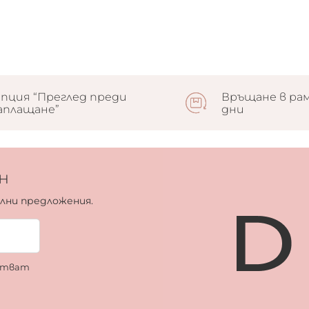
пция “Преглед преди
Връщане в рам
аплащане”
дни
н
ални предложения.
ботват