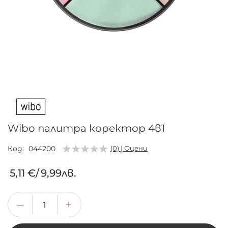
Преминете
към
началото
на
галерия
Wibo палитра коректор 4в1
със
снимки
Код
044200
(0) | Оцени
5,11 €
/
9,99лв.