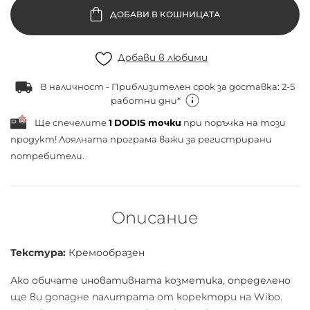
ДОБАВИ В КОШНИЦАТА
Добави в любими
В наличност - Приблизителен срок за доставка: 2-5
работни дни*
Ще спечелите
1
DODIS точки
при поръчка на този
продукт! Лоялната програма важи за
регистрирани
потребители.
Описание
Текстура:
Кремообразен
Ако обичате иновативната козметика, определено
ще ви допадне палитрата от коректори на Wibo.