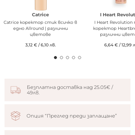
Catrice
I Heart Revolu
Catrice коректор стик всичко в
I Heart Revolutio
едно Allround | различни
коректор Heartbre
цветове
различни цвет
3,12 €
/
6,10 лв.
6,64 €
/
12,99 л
Безплатна доставка над 25.05€ /
49лв.
Опция “Преглед преди заплащане”