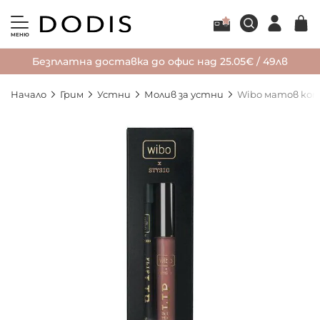
МЕНЮ
Безплатна доставка до офис над 25.05€ / 49лв
Начало
Грим
Устни
Молив за устни
Wibo матов комп
Преминете
към
края
на
галерията
на
изображенията