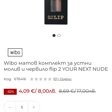
Преминете
към
началото
на
Wibo матов комплект за устни
галерия
молив и червило flip 2 YOUR NEXT NUDE
със
снимки
Код
676416
(0) | Оцени
4,09 €
/
8,00лв.
8,69 €
/
17,00лв.
-52%