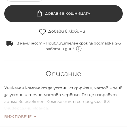
ДОБАВИ В КОШНИЦАТА
Добави в любими
В наличност - Приблизителен срок за доставка: 2-5
работни дни*
Описание
Уникален комплект за устни, съдържащ матов молив
за устни и течно матово червило. Те ще направят
грима ви ефектен. Комплектът се предлага в 3
универсални нюанса.
ВИЖ ПОВЕЧЕ