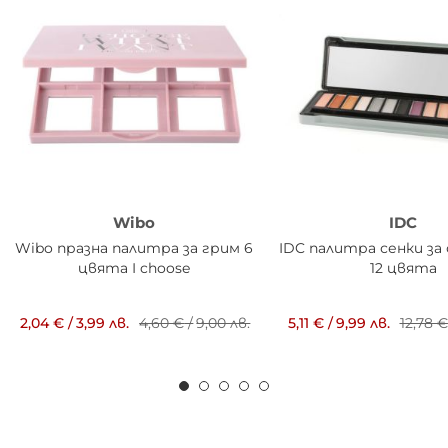
Wibo
IDC
Wibo празна палитра за грим 6
IDC палитра сенки за 
цвята I choose
12 цвята
2,04 €
/
3,99 лв.
4,60 €
/
9,00 лв.
5,11 €
/
9,99 лв.
12,78 €