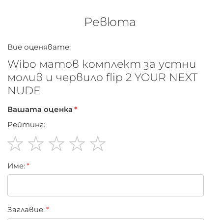
Цвят: YOUR NEXT NUDE
Ревюта
Вие оценявате:
Wibo матов комплект за устни
молив и червило flip 2 YOUR NEXT
NUDE
Вашата оценка
Рейтинг:
1
2
3
4
5
Име:
star
stars
stars
stars
stars
Заглавиe: