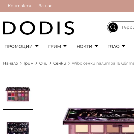
Контакти
За нас
ПРОМОЦИИ
ГРИМ
НОКТИ
ТЯЛО
Начало
Грим
Очи
Сенки
Wibo сенки палитра 18 цвята
Преминете
към
края
на
галерията
на
изображенията