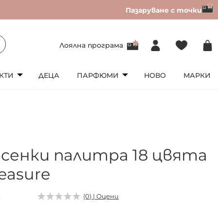
Пазаруване с точки
Лоялна програма
КТИ
ДЕЦА
ПАРФЮМИ
НОВО
МАРКИ
 сенки палитра 18 цвята
easure
3
(0) | Оцени