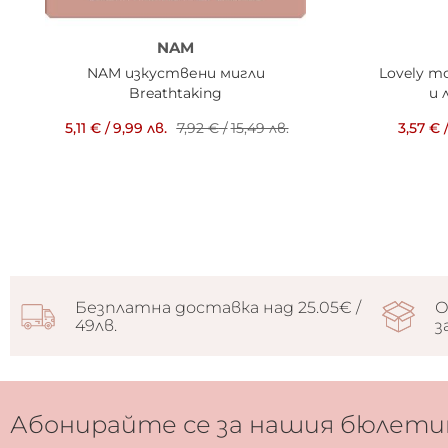
NAM
NAM изкуствени мигли
Lovely т
Breathtaking
и 
5,11 €
/
9,99 лв.
7,92 €
/
15,49 лв.
3,57 €
Безплатна доставка над 25.05€ /
О
49лв.
з
Абонирайте се за нашия бюлети