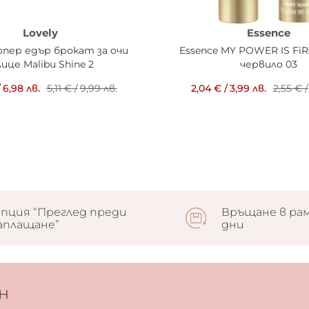
Lovely
Essence
опер едър брокат за очи
Essence MY POWER IS Fi
лице Malibu Shine 2
червило 03
/
6,98 лв.
5,11 €
/
9,99 лв.
2,04 €
/
3,99 лв.
2,55 €
/
пция “Преглед преди
Връщане в рам
аплащане”
дни
н