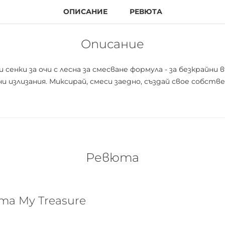
ОПИСАНИЕ
РЕВЮТА
Описание
енки за очи с лесна за смесване формула - за безкрайни 
и излизания. Миксирай, смеси заедно, създай свое собств
Ревюта
та My Treasure