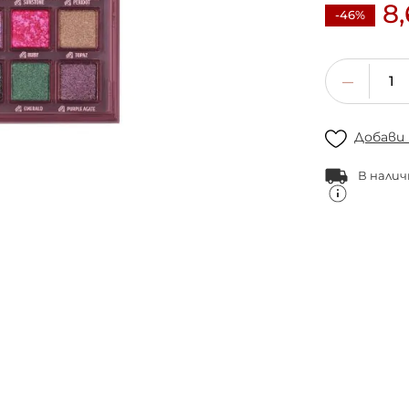
8
-46%
Добави
В налич