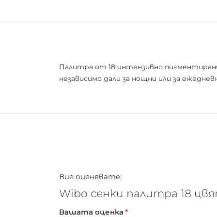
Палитра от 18 интензивно пигментирани с
независимо дали за нощни или за ежедневн
Вие оценявате:
Wibo сенки палитра 18 цвя
Вашата оценка