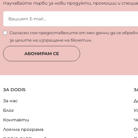
Научавайте първи за нови продукти, промоции и специ
Съгласен съм предоставените от мен данни да се обра
за целите на изпращане на бюлетин.
АБОНИРАМ СЕ
ЗА DODIS
З
За нас
Д
Блог
У
Контакти
Ч
Лоялна програма
О