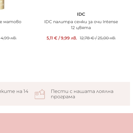
IDC
Re матово
IDC палитра сенки за очи Intense
12 цвята
4,99 лв.
5,11 €
/
9,99 лв.
12,78 €
/
25,00 лв.
ките на 14
Пести с нашата лоялна
програма