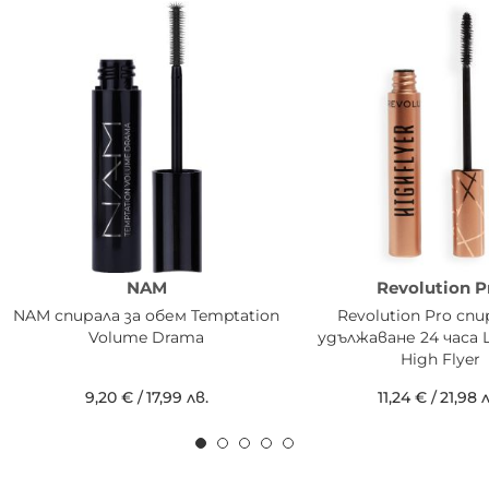
NAM
Revolution P
NAM спирала за обем Temptation
Revolution Pro спи
Volume Drama
удължаване 24 часа L
High Flyer
9,20 €
/
17,99 лв.
11,24 €
/
21,98 л