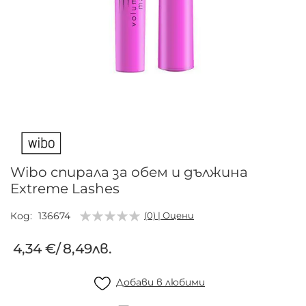
Преминете
към
началото
на
галерия
Wibo спирала за обем и дължина
със
Extreme Lashes
снимки
Код
136674
(0) | Оцени
4,34 €
/
8,49лв.
Добави в любими