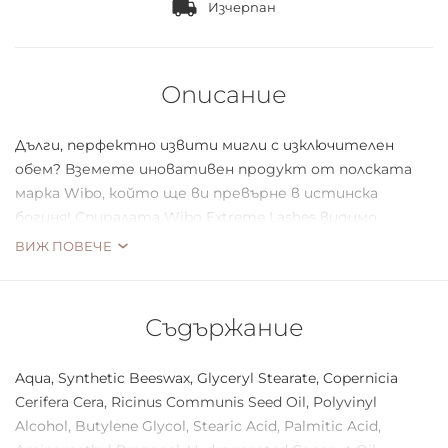
Изчерпан
Описание
Дълги, перфектно извити мигли с изключителен
обем? Вземете иновативен продукт от полската
марка Wibo, който ще ви превърне в истинска
богиня! Спиралата Wibo Extreme Lashes видимо
сгъстява, удължава и разделя косъмчетата, без да ги
ВИЖ ПОВЕЧЕ
слепва. Козметиката нежно обгръща с ултрачерна
формула, която не се размазва и не образува бучки.
Изключително издръжлива и устойчива на
Съдържание
изпотяване и високи температури. Специално
изработената четка покрива равномерно дори и
Aqua, Synthetic Beeswax, Glyceryl Stearate, Copernicia
най-късите участъци. Продуктът е тестван
Cerifera Cera, Ricinus Communis Seed Oil, Polyvinyl
дерматологично и офталмологично, може да се
Alcohol, Butylene Glycol, Stearic Acid, Palmitic Acid,
използва от хора носещи контактни лещи. Дълбок и