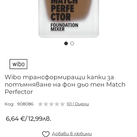
Преминете
към
началото
на
Wibo трансформиращи капки за
галерия
потъмняване на фон дьо тен Match
със
Perfector
снимки
Код
908086
(0) | Оцени
6,64 €
/
12,99лв.
Добави в любими