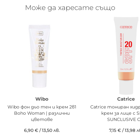
Може да харесате също
Wibo
Catrice
Wibo фон дьо тен и крем 2в1
Catrice тониран хи
Boho Woman | различни
крем за лице с 
цветове
SUNCLUSIVE C
6,90 €
/
13,50 лв.
7,15 €
/
13,98 л