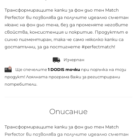
Трансформиращите капки за фон дьо тен Match
Perfector ви позволява да получите идеално съчетан
нюанс на фон дьо тена, без да променяте неговите
свойства, консистенция и покритие. Продуктът е
силно пигментиран, така че само няколко капки са
достатъчни, за да постигнете #perfectmatch!
Изчерпан
Ще спечелите
1
DODIS точки
при поръчка на този
продукт! Лоялната програма важи за
регистрирани
потребители.
Описание
Трансформиращите капки за фон дьо тен Match
Perfector ви позволява да получите идеално съчетан