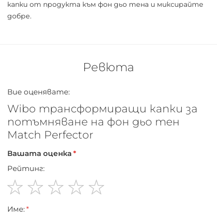
капки от продукта към фон дьо тена и миксирайте
добре.
Ревюта
Вие оценявате:
Wibo трансформиращи капки за
потъмняване на фон дьо тен
Match Perfector
Вашата оценка
Рейтинг:
1
2
3
4
5
Име:
star
stars
stars
stars
stars