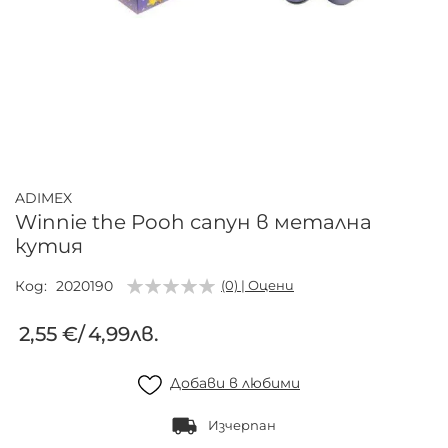
Преминете
към
началото
ADIMEX
на
Winnie the Pooh сапун в метална
галерия
кутия
със
снимки
Код
2020190
(0) | Оцени
2,55 €
/
4,99лв.
Добави в любими
Изчерпан