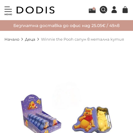
МЕНЮ
Безплатна доставка до офис над 25.05€ / 49лв
Начало
Деца
Winnie the Pooh сапун в метална кутия
Преминете
към
края
на
галерията
на
изображенията