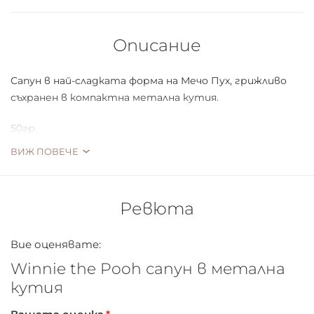
Описание
Сапун в най-сладката форма на Мечо Пух, грижливо
съхранен в компактна метална кутия.
50гр.
ВИЖ ПОВЕЧЕ
Ревюта
Вие оценявате:
Winnie the Pooh сапун в метална
кутия