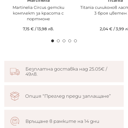
Martinelia
Titania
Martinelia Circus детски
Titania силиконов лас
комплект за красота с
3 броя цветен 
портмоне
7,15 €
/
13,98 лв.
2,04 €
/
3,99 л
Безплатна доставка над 25.05€ /
49лв.
Опция “Преглед преди заплащане”
Връщане в рамките на 14 дни