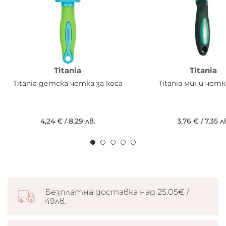
Titania
Titania
Titania детска четка за коса
Titania мини четк
4,24 €
/
8,29 лв.
3,76 €
/
7,35 л
Безплатна доставка над 25.05€ /
49лв.