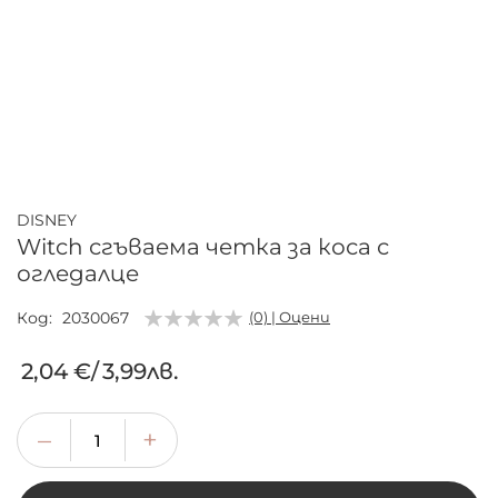
Преминете
към
началото
DISNEY
на
Witch сгъваема четка за коса с
галерия
огледалце
със
снимки
Код
2030067
(0) | Оцени
2,04 €
/
3,99лв.