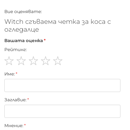
Вие оценявате:
Witch сгъваема четка за коса с
огледалце
Вашата оценка
Рейтинг:
1
2
3
4
5
Име:
star
stars
stars
stars
stars
Заглавиe:
Мнение: