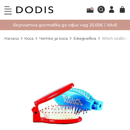
МЕНЮ
Безплатна доставка до офис над 25.05€ / 49лв
Начало
Коса
Четка за коса
Ежедневна
Witch сгъваем
Преминете
към
края
на
галерията
на
изображенията