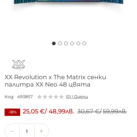
Преминете
към
началото
на
XX Revolution x The Matrix сенки
галерия
палитра XX Neo 48 цвята
със
снимки
Код
493857
(0) | Оцени
25,05 €
/
48,99лв.
30,67 €
/
59,99лв.
-18%