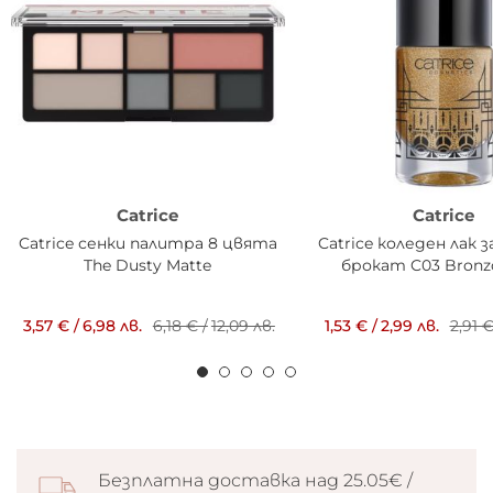
Catrice
Catrice
Catrice сенки палитра 8 цвята
Catrice коледен лак 
The Dusty Matte
брокат C03 Bronz
3,57 €
/
6,98 лв.
6,18 €
/
12,09 лв.
1,53 €
/
2,99 лв.
2,91 
Безплатна доставка над 25.05€ /