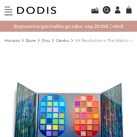
МЕНЮ
Безплатна доставка до офис над 25.05€ / 49лв
Начало
Грим
Очи
Сенки
XX Revolution x The Matrix с
Преминете
към
края
на
галерията
на
изображенията