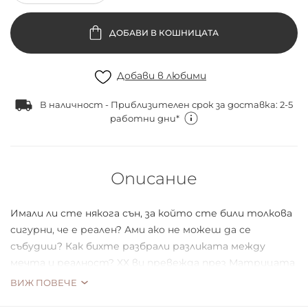
ДОБАВИ В КОШНИЦАТА
Добави в любими
В наличност - Приблизителен срок за доставка: 2-5
работни дни*
Описание
Имали ли сте някога сън, за който сте били толкова
сигурни, че е реален? Ами ако не можеш да се
събудиш? Как бихте разбрали разликата между
мечта и реалност? XX ви превежда през Матрицата
с нова колекция за тези, които се осмеляват да
ВИЖ ПОВЕЧЕ
видят докъде стига заешката дупка...