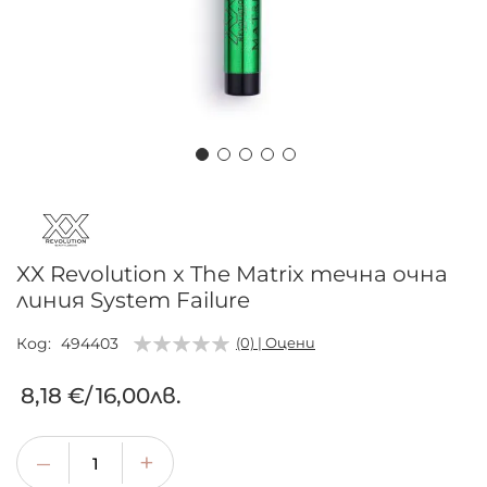
Преминете
към
началото
на
XX Revolution x The Matrix течна очна
галерия
линия System Failure
със
снимки
Код
494403
(0) | Оцени
8,18 €
/
16,00лв.