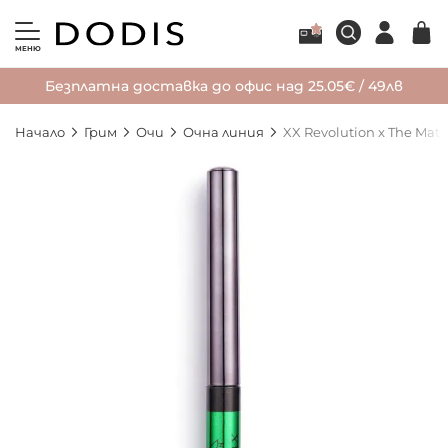
МЕНЮ
Безплатна доставка до офис над 25.05€ / 49лв
Начало
Грим
Очи
Очна линия
XX Revolution x The Mat
Преминете
към
края
на
галерията
на
изображенията