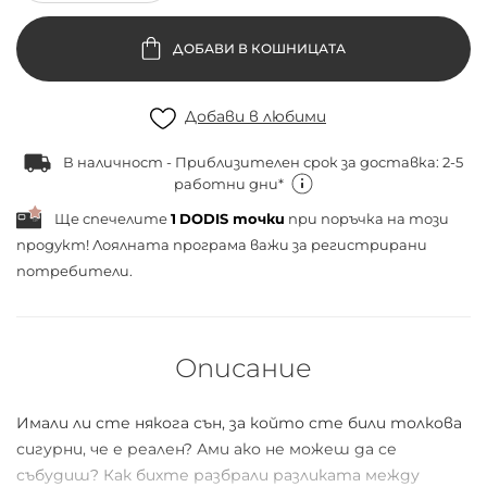
ДОБАВИ В КОШНИЦАТА
Добави в любими
В наличност - Приблизителен срок за доставка: 2-5
работни дни*
Ще спечелите
1
DODIS точки
при поръчка на този
продукт! Лоялната програма важи за
регистрирани
потребители.
Описание
Имали ли сте някога сън, за който сте били толкова
сигурни, че е реален? Ами ако не можеш да се
събудиш? Как бихте разбрали разликата между