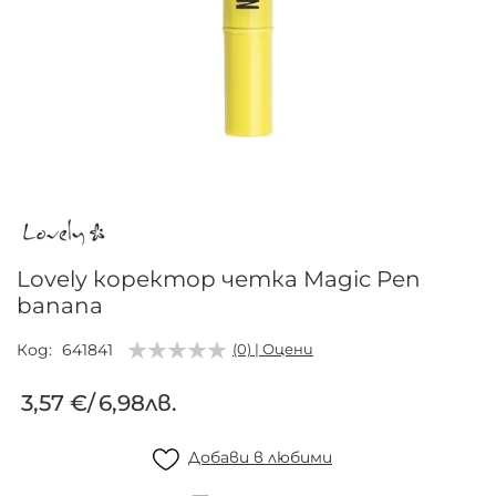
Преминете
към
началото
на
галерия
Lovely коректор четка Magic Pen
със
banana
снимки
Код
641841
(0) | Оцени
3,57 €
/
6,98лв.
Добави в любими