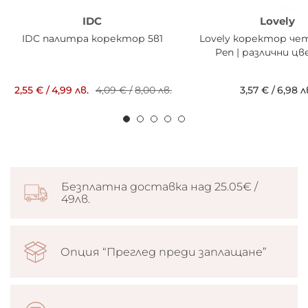
IDC
Lovely
IDC палитра коректор 5в1
Lovely коректор че
Pen | различни ц
2,55 €
/
4,99 лв.
4,09 €
/
8,00 лв.
3,57 €
/
6,98 л
Безплатна доставка над 25.05€ /
49лв.
Опция “Преглед преди заплащане”