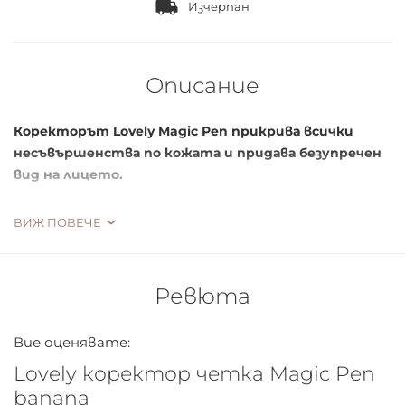
Изчерпан
Описание
Коректорът Lovely Magic Pen прикрива всички
несъвършенства по кожата и придава безупречен
вид на лицето.
А най-голямото му предимство е високата
ВИЖ ПОВЕЧЕ
пигментация.
Как да използвам:
Ревюта
Нанесете тънък слой от коректора директно
върху засегнатата зона.
Вие оценявате:
Lovely коректор четка Magic Pen
banana