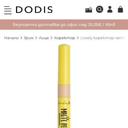
МЕНЮ
Безплатна доставка до офис над 25.05€ / 49лв
Начало
Грим
Лице
Коректор
Lovely коректор четка
Преминете
към
края
на
галерията
на
изображенията