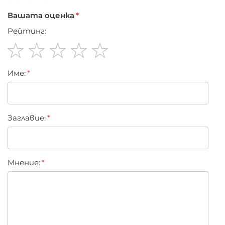
Вашата оценка
Рейтинг:
1
2
3
4
5
Име:
star
stars
stars
stars
stars
Заглавиe:
Мнение: