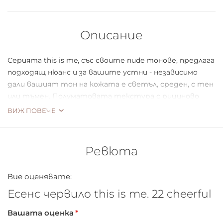
Описание
Серията this is me, със своите nude тонове, предлага
подходящ нюанс и за вашите устни - независимо
дали вашият тон на кожата е светъл, среден, с тен
или тъмен. Полуматовата текстура с рициново
масло се чувства лека като перце върху устните,
ВИЖ ПОВЕЧЕ
дълготрайна е и има високо покритие.
Ревюта
*Цветът на капачката може да се различава
Вие оценявате:
Есенс червило this is me. 22 cheerful
Вашата оценка