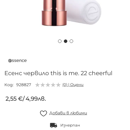
Преминете
към
началото
на
Есенс червило this is me. 22 cheerful
галерия
със
Код
928827
(0) | Оцени
снимки
2,55 €
/
4,99лв.
Добави в любими
Изчерпан