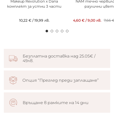
Makeup Revolution x Dana
NAM течно червило
комплект за устни 3 части
различни цвет
10,22 €
/
19,99 лв.
4,60 €
/
9,00 лв.
7,66 
Безплатна доставка над 25.05€ /
49лв.
Опция “Преглед преди заплащане”
Връщане в рамките на 14 дни