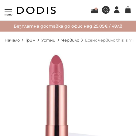
МЕНЮ
Безплатна доставка до офис над 25.05€ / 49лв
Начало
Грим
Устни
Червило
Есенс червило this is me.
Преминете
към
края
на
галерията
на
изображенията