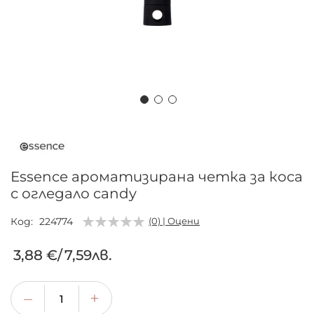
Преминете
към
началото
на
Essence ароматизирана четка за коса
галерия
с огледало candy
със
снимки
Код
224774
(0) | Оцени
3,88 €
/
7,59лв.