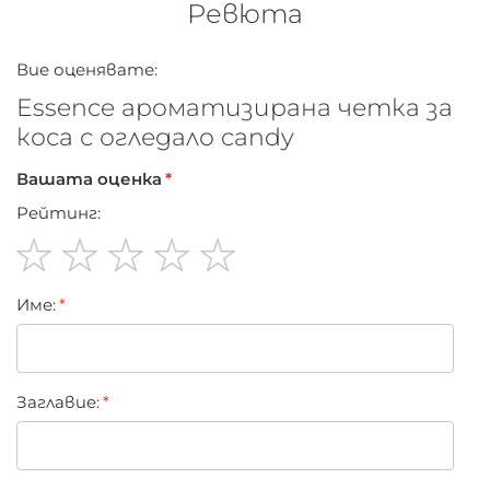
Ревюта
Вие оценявате:
Essence ароматизирана четка за
коса с огледало candy
Вашата оценка
Рейтинг:
1
2
3
4
5
Име:
star
stars
stars
stars
stars
Заглавиe: