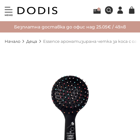
МЕНЮ
Безплатна доставка до офис над 25.05€ / 49лв
Начало
Деца
Essence ароматизирана четка за коса с огл
Преминете
към
края
на
галерията
на
изображенията