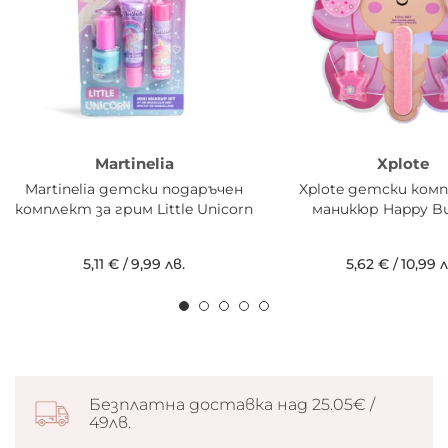
Martinelia
Xplote
Martinelia детски подаръчен
Xplote детски ком
комплект за грим Little Unicorn
маникюр Happy But
5,11 €
/
9,99 лв.
5,62 €
/
10,99 л
Безплатна доставка над 25.05€ /
49лв.