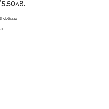
/
5,50лв.
 в любими
ан