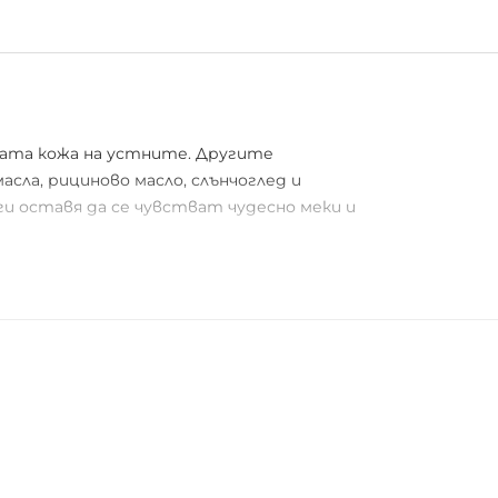
жната кожа на устните. Другите
сла, рициново масло, слънчоглед и
ги оставя да се чувстват чудесно меки и