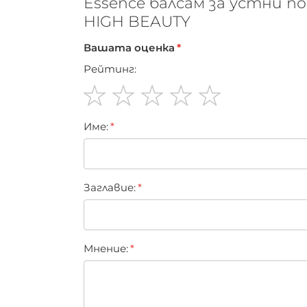
Essence балсам за устни 
HIGH BEAUTY
Вашата оценка
Рейтинг:
1
2
3
4
5
Име:
star
stars
stars
stars
stars
Заглавиe:
Мнение: