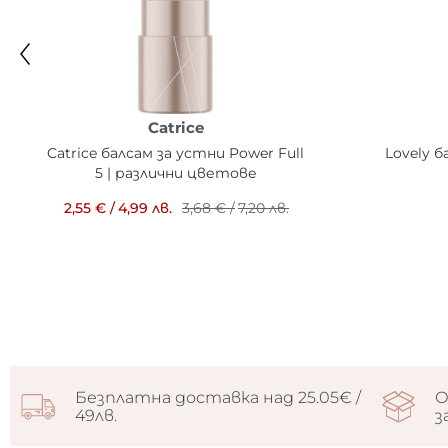
Catrice
Catrice балсам за устни Power Full
Lovely б
5 | различни цветове
2,55 €
/
4,99 лв.
3,68 €
/
7,20 лв.
Безплатна доставка над 25.05€ /
О
49лв.
з