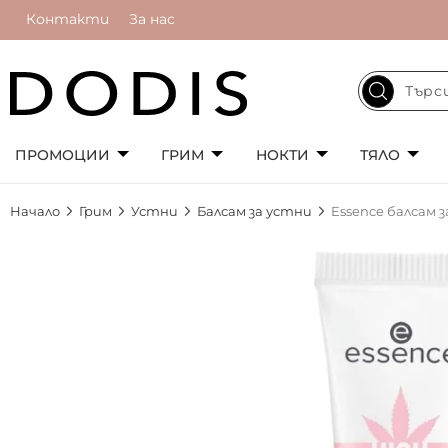
Контакти
За нас
ПРОМОЦИИ
ГРИМ
НОКТИ
ТЯЛО
Начало
Грим
Устни
Балсам за устни
Essence балсам 
Преминете
към
края
на
галерията
на
изображенията