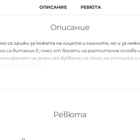
ОПИСАНИЕ
РЕВЮТА
Описание
амо се грижи за кожата на лицето и миглите, но и за не
и са витамин Е, смес от богати на растителна основа ма
ен аромат на зелен чай буквално се топи на устните и 
к фактор на грижа.
Ревюта