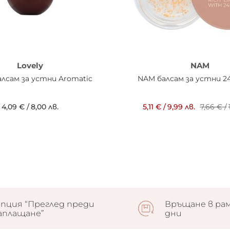
Lovely
NAM
алсам за устни Aromatic
NAM балсам за устни 2
4,09 €
/
8,00 лв.
5,11 €
/
9,99 лв.
7,66 €
/
пция “Преглед преди
Връщане в рам
аплащане”
дни