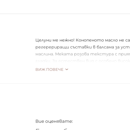
Целуни ме нежно! Конопеното масло не с
регерериращи съставки в балсама за устн
маслина. Меката розова текстура с прият
гладки. За естествен вид с особено висо
ВИЖ ПОВЕЧЕ
Вие оценявате: