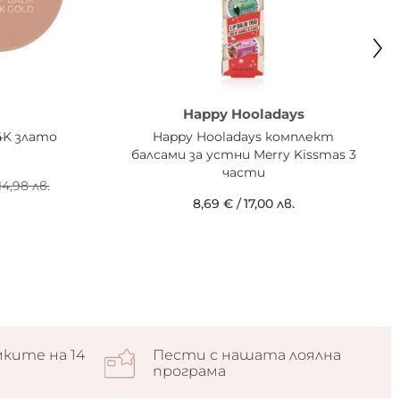
Happy Hooladays
4K злато
Happy Hooladays комплект
балсами за устни Merry Kissmas 3
части
14,98 лв.
8,69 €
/
17,00 лв.
ките на 14
Пести с нашата лоялна
програма