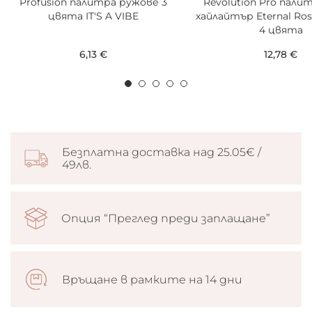
Profusion палитра ружове 3
Revolution Pro пали
цвята IT'S A VIBE
хайлайтър Eternal Ros
4 цвята
6,13 €
12,78 €
Безплатна доставка над 25.05€ /
49лв.
Опция “Преглед преди заплащане”
Връщане в рамките на 14 дни