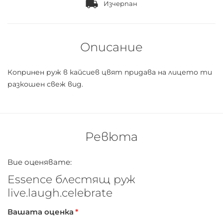
Изчерпан
Описание
Копринен руж в кайсиев цвят придава на лицето ти
разкошен свеж вид.
Ревюта
Вие оценявате:
Essence блестящ руж
live.laugh.celebrate
Вашата оценка