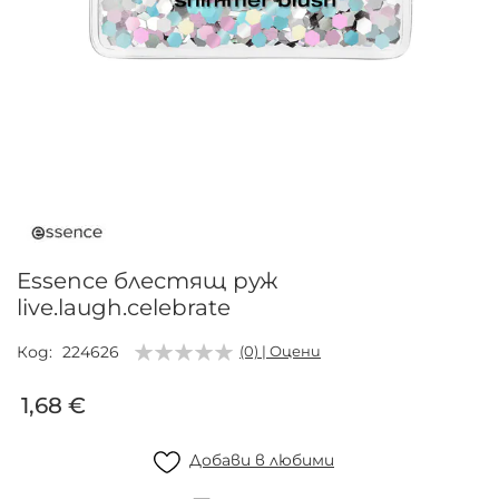
Преминете
към
началото
на
галерия
Essence блестящ руж
със
live.laugh.celebrate
снимки
Код
224626
(0) | Оцени
1,68 €
Добави в любими