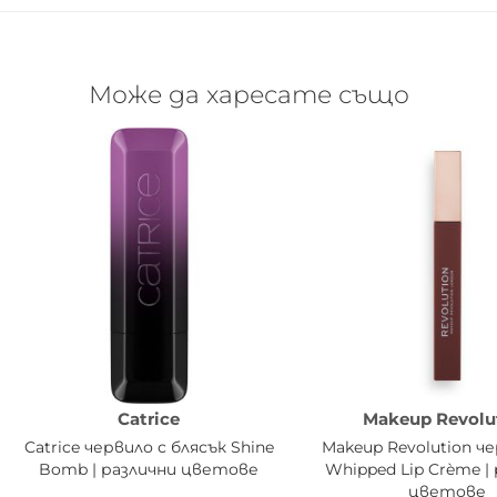
Може да харесате също
Catrice
Makeup Revolu
Catrice червило с блясък Shine
Makeup Revolution че
Bomb | различни цветове
Whipped Lip Crème |
цветове