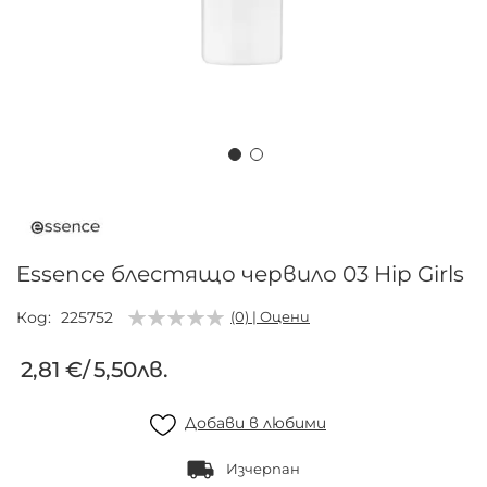
Преминете
към
началото
на
Essence блестящо червило 03 Hip Girls
галерия
със
Код
225752
(0) | Оцени
снимки
2,81 €
/
5,50лв.
Добави в любими
Изчерпан