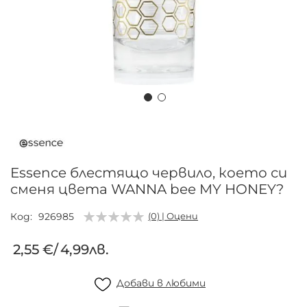
Преминете
към
началото
на
Essence блестящо червило, което си
галерия
сменя цвета WANNA bee MY HONEY?
със
снимки
Код
926985
(0) | Оцени
2,55 €
/
4,99лв.
Добави в любими