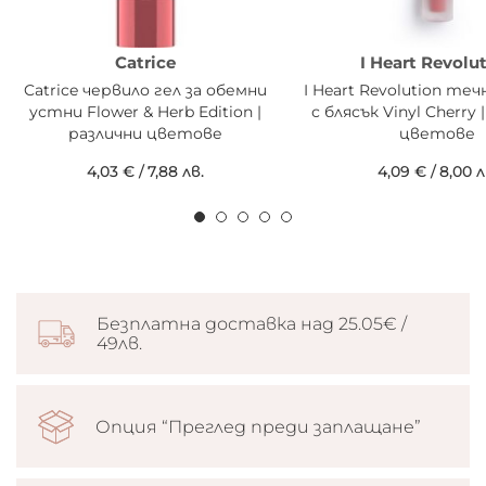
Catrice
I Heart Revolu
Catrice червило гел за обемни
I Heart Revolution те
устни Flower & Herb Edition |
с блясък Vinyl Cherry 
различни цветове
цветове
4,03 €
/
7,88 лв.
4,09 €
/
8,00 л
Безплатна доставка над 25.05€ /
49лв.
Опция “Преглед преди заплащане”