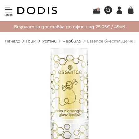
МЕНЮ
Безплатна доставка до офис над 25.05€ / 49лв
Начало
Грим
Устни
Червило
Essence блестящо черв
Преминете
към
края
на
галерията
на
изображенията