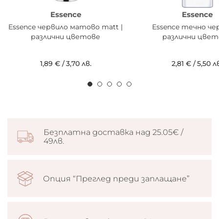
Essence
Essence
Essence червило матово matt |
Essence течно чер
различни цветове
различни цвет
1,89 €
/
3,70 лв.
2,81 €
/
5,50 л
Безплатна доставка над 25.05€ /
49лв.
Опция “Преглед преди заплащане”