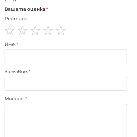
Вашата оценка
Рейтинг:
1
2
3
4
5
Име:
star
stars
stars
stars
stars
Заглавиe:
Мнение: