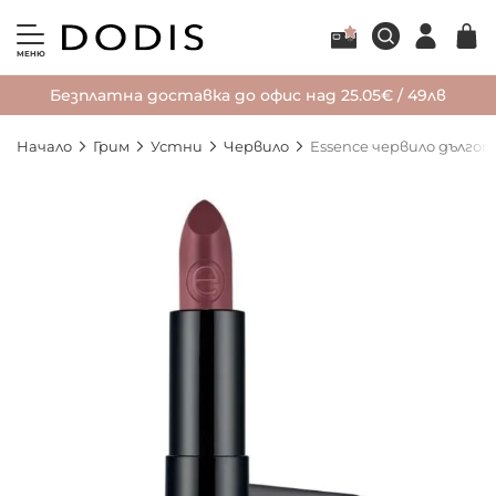
МЕНЮ
Безплатна доставка до офис над 25.05€ / 49лв
Начало
Грим
Устни
Червило
Essence червило дълго
Преминете
към
края
на
галерията
на
изображенията