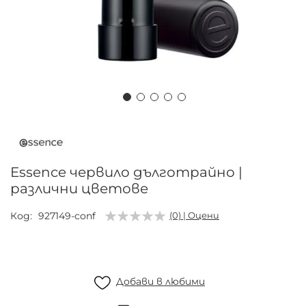
Преминете
към
началото
на
Essence червило дълготрайно |
галерия
различни цветове
със
снимки
Код
927149-conf
(0) | Оцени
Добави в любими