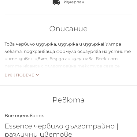
Изчерпан
Описание
Това червило издържа, издържа и издържа! Ултра
леката, подхранваща формула осигурява на устните
интензивен цвят, без да ги изсушава. Всеки от
петте нюанса с дълготрайна текстура сега се
предлага в елегантна черна опаковка.
ВИЖ ПОВЕЧЕ
Ревюта
Вие оценявате:
Essence червило дълготрайно |
различни цветове