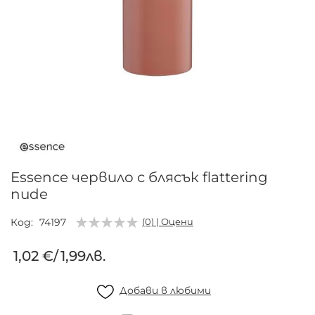
Преминете
към
началото
на
галерия
Essence червило с блясък flattering
със
nude
снимки
Код
74197
(0) | Оцени
1,02 €
/
1,99лв.
Добави в любими