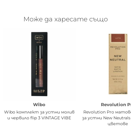
Може да харесате също
Wibo
Revolution P
Wibo комплект за устни молив
Revolution Pro матов
и червило flip 3 VINTAGE VIBE
за устни New Neutrals
цветове