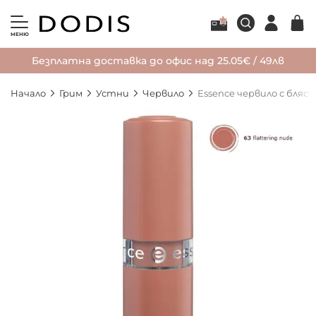
МЕНЮ
Безплатна доставка до офис над 25.05€ / 49лв
Начало
Грим
Устни
Червило
Essence червило с блясък
Преминете
към
края
на
галерията
на
изображенията