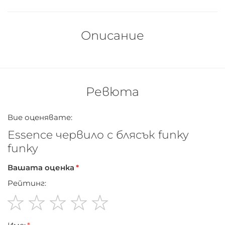
Описание
Ревюта
Вие оценявате:
Essence червило с блясък funky
funky
Вашата оценка
Рейтинг:
1
2
3
4
5