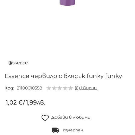
Преминете
към
началото
на
галерия
Essence червило с блясък funky funky
със
снимки
Код
21100010558
(0) | Оцени
1,02 €
/
1,99лв.
Добави в любими
Изчерпан