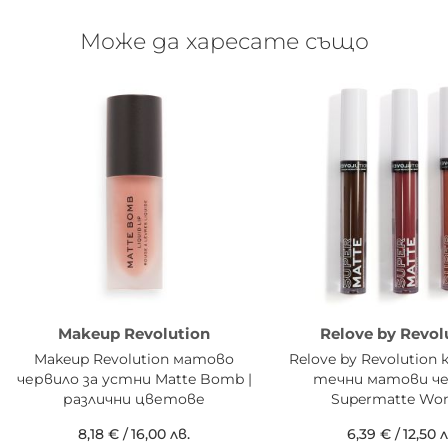
Може да харесате също
Makeup Revolution
Relove by Revol
Makeup Revolution матово
Relove by Revolution
червило за устни Matte Bomb |
течни матови ч
различни цветове
Supermatte Wo
8,18 €
/
16,00 лв.
6,39 €
/
12,50 л