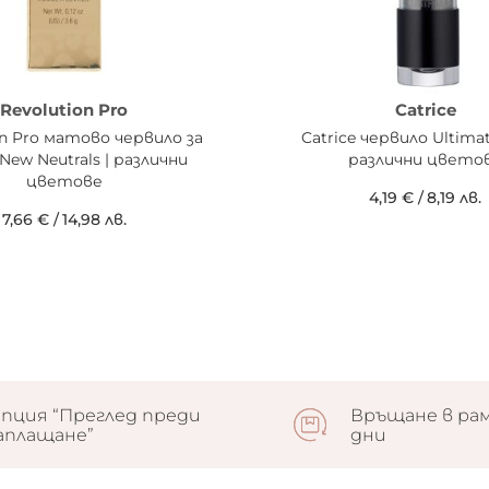
Revolution Pro
Catrice
on Pro матово червило за
Catrice червило Ultimat
New Neutrals | различни
различни цвето
цветове
4,19 €
/
8,19 лв.
7,66 €
/
14,98 лв.
пция “Преглед преди
Връщане в рам
аплащане”
дни