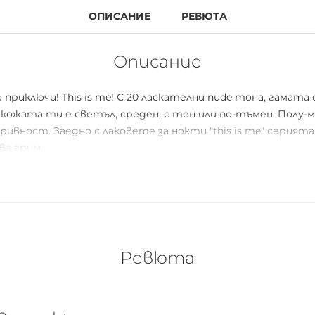
ОПИСАНИЕ
РЕВЮТА
Описание
риключи! This is me! С 20 ласкателни nude тона, гамата
кожата ти е светъл, среден, с тен или по-тъмен. Полу-
ривност. Заедно с лаковете за нокти "this is me" серия
а грим.
ава
Ревюта