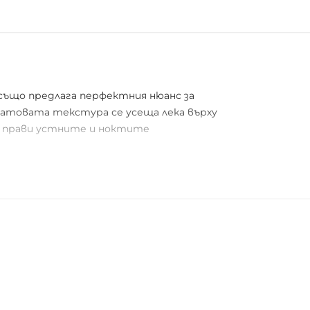
 също предлага перфектния нюанс за
матовата текстура се усеща лека върху
та прави устните и ноктите