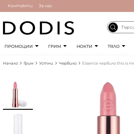
Контакти
За нас
ПРОМОЦИИ
ГРИМ
НОКТИ
ТЯЛО
Начало
Грим
Устни
Червило
Essence червило this is m
Преминете
към
края
на
галерията
на
изображенията