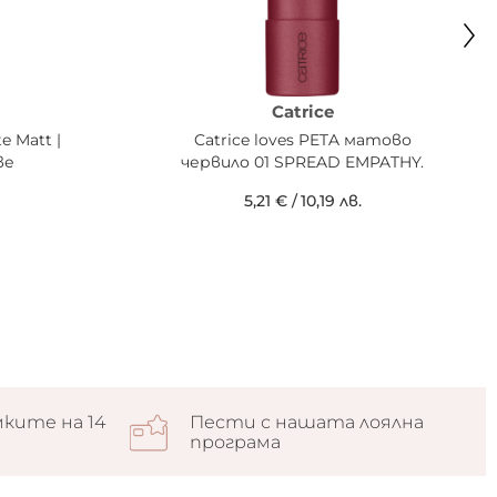
Catrice
e Matt |
Catrice loves PETA матово
ве
червило 01 SPREAD EMPATHY.
5,21 €
/
10,19 лв.
ките на 14
Пести с нашата лоялна
програма