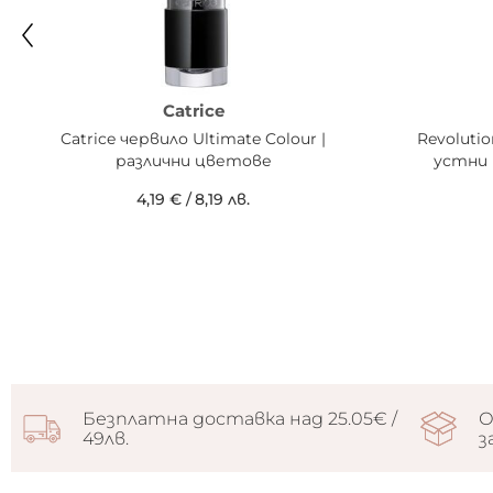
Catrice
Catrice червило Ultimate Colour |
Revoluti
различни цветове
устни 
4,19 €
/
8,19 лв.
Безплатна доставка над 25.05€ /
О
49лв.
з