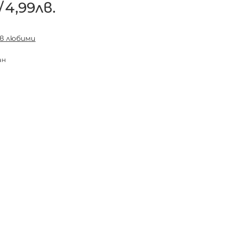
/
4,99лв.
 в любими
ан