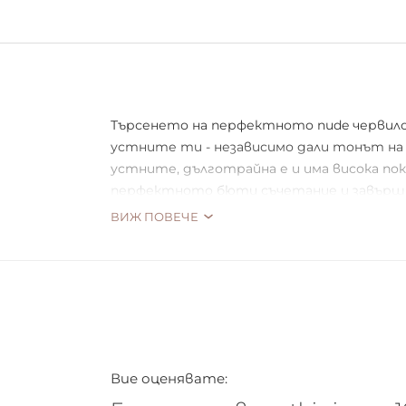
Търсенето на перфектното nude червило п
устните ти - независимо дали тонът на 
устните, дълготрайна е и има висока пок
перфектното бюти съчетание и завършв
ВИЖ ПОВЕЧЕ
*Цветът на капачката може да се различ
Вие оценявате: