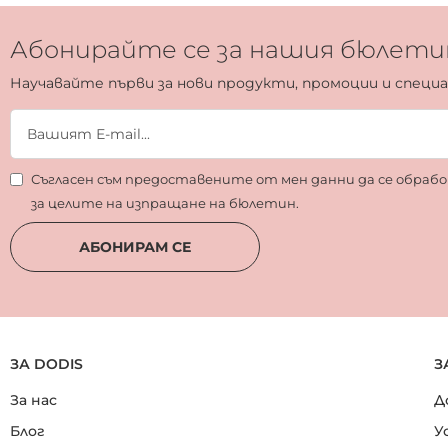
Абонирайте се за нашия бюлети
Научавайте първи за нови продукти, промоции и специ
Съгласен съм предоставените от мен данни да се обра
за целите на изпращане на бюлетин.
АБОНИРАМ СЕ
ЗА DODIS
З
За нас
Д
Блог
У