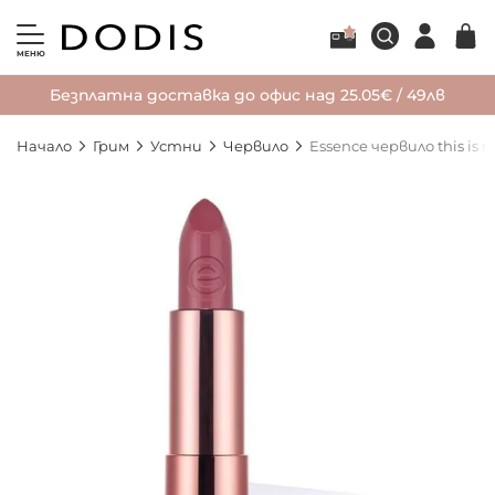
МЕНЮ
Безплатна доставка до офис над 25.05€ / 49лв
Начало
Грим
Устни
Червило
Essence червило this is m
Преминете
към
края
на
галерията
на
изображенията