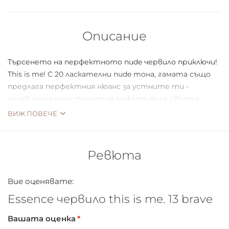
Описание
Търсенето на перфектното nude червило приключи!
This is me! С 20 ласкателни nude тона, гамата също
предлага перфектния нюанс за устните ти -
независимо дали тонът на кожата ти е светъл,
среден, с тен или по-тъмен. Полу-матовата
ВИЖ ПОВЕЧЕ
текстура се усеща лека върху устните,
дълготрайна е и има висока покривност. Заедно с
лаковете за нокти "this is me" серията прави
Ревюта
устните и ноктите перфектното бюти съчетание
и завършва грим.
Вие оценявате:
Essence червило this is me. 13 brave
*Цветът на капачката може да се различава
Вашата оценка