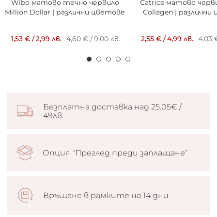
Wibo матово течно червило
Catrice матово черв
Million Dollar | различни цветове
Collagen | различни
1,53 €
/
2,99 лв.
4,60 €
/
9,00 лв.
2,55 €
/
4,99 лв.
4,03 
Безплатна доставка над 25.05€ /
49лв.
Опция “Преглед преди заплащане”
Връщане в рамките на 14 дни