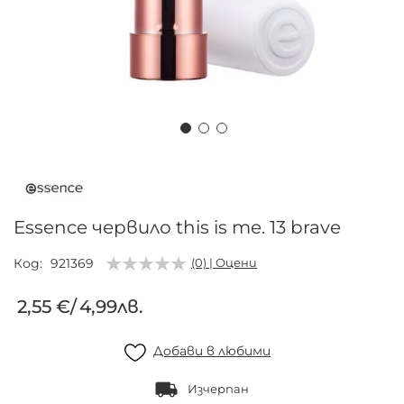
Преминете
към
началото
на
Essence червило this is me. 13 brave
галерия
със
Код
921369
(0) | Оцени
снимки
2,55 €
/
4,99лв.
Добави в любими
Изчерпан