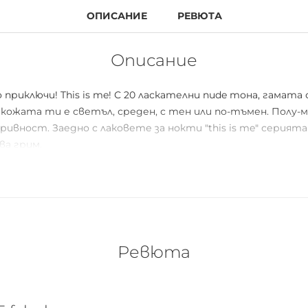
ОПИСАНИЕ
РЕВЮТА
Описание
риключи! This is me! С 20 ласкателни nude тона, гамата
кожата ти е светъл, среден, с тен или по-тъмен. Полу-
ривност. Заедно с лаковете за нокти "this is me" серия
а грим.
ава
Ревюта