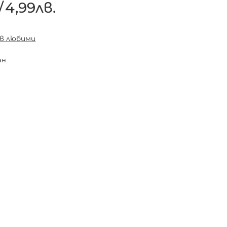
/
4,99лв.
 в любими
ан