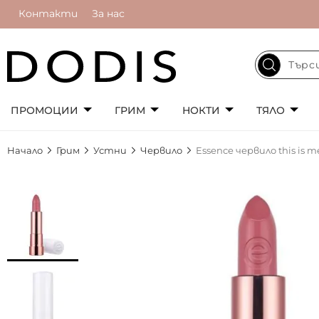
Контакти
За нас
ПРОМОЦИИ
ГРИМ
НОКТИ
ТЯЛО
Начало
Грим
Устни
Червило
Essence червило this is me
Преминете
към
края
на
галерията
на
изображенията