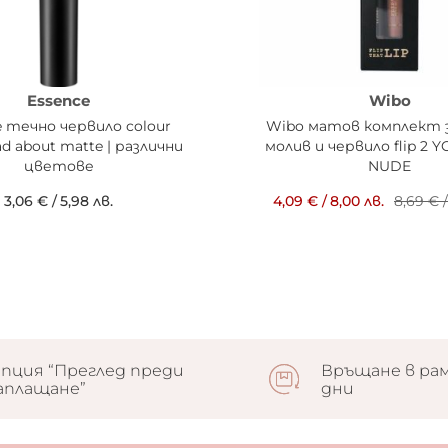
Essence
Wibo
e течно червило colour
Wibo матов комплект 
d about matte | различни
молив и червило flip 2 
цветове
NUDE
3,06 €
/
5,98 лв.
4,09 €
/
8,00 лв.
8,69 €
/
пция “Преглед преди
Връщане в рам
аплащане”
дни