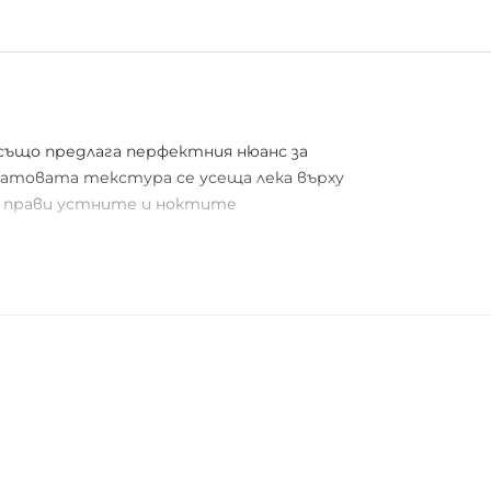
 също предлага перфектния нюанс за
матовата текстура се усеща лека върху
та прави устните и ноктите