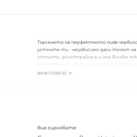
Търсенето на перфектното nude червило п
устните ти - независимо дали тонът на 
устните, дълготрайна е и има висока пок
перфектното бюти съчетание и завършв
ВИЖ ПОВЕЧЕ
*Цветът на капачката може да се различ
Вие оценявате: