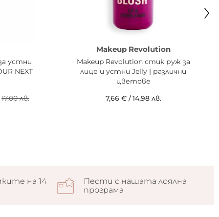
Makeup Revolution
за устни
Makeup Revolution стик руж за
YOUR NEXT
лице и устни Jelly | различни
цветове
17,00 лв.
7,66 €
/
14,98 лв.
ките на 14
Пести с нашата лоялна
програма