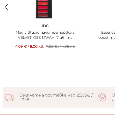
IDC
Magic Studio палитра червила
Essenc
VELVET KISS MWAH! 7 цвята
boost ma
4,09 €
/
8,00 лв.
7,66 €
/
14,98 лв.
Безплатна доставка над 25.05€ /
О
49лв.
з