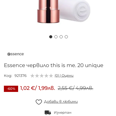
Преминете
към
началото
на
Essence червило this is me. 20 unique
галерия
със
Код
921376
(0) | Оцени
снимки
1,02 €
/
1,99лв.
2,55 €
/
4,99лв.
-60%
Добави в любими
Изчерпан