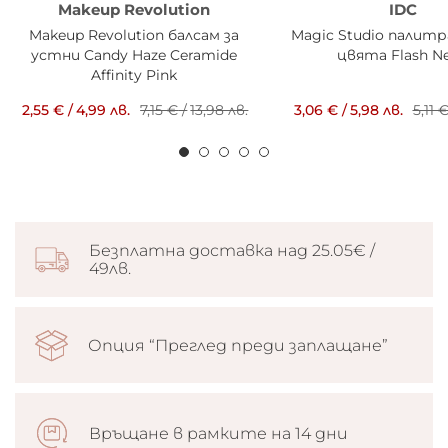
Makeup Revolution
IDC
Makeup Revolution балсам за
Magic Studio палитр
устни Candy Haze Ceramide
цвята Flash N
Affinity Pink
2,55 €
/
4,99 лв.
7,15 €
/
13,98 лв.
3,06 €
/
5,98 лв.
5,11 
Безплатна доставка над 25.05€ /
49лв.
Опция “Преглед преди заплащане”
Връщане в рамките на 14 дни