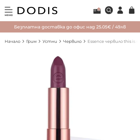
МЕНЮ
Безплатна доставка до офис над 25.05€ / 49лв
Начало
Грим
Устни
Червило
Essence червило this is 
Преминете
към
края
на
галерията
на
изображенията