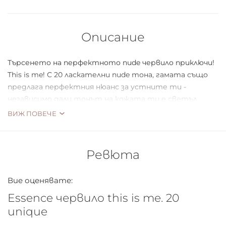
Описание
Търсенето на перфектното nude червило приключи!
This is me! С 20 ласкателни nude тона, гамата също
предлага перфектния нюанс за устните ти -
независимо дали тонът на кожата ти е светъл,
среден, с тен или по-тъмен. Полу-матовата
ВИЖ ПОВЕЧЕ
текстура се усеща лека върху устните,
дълготрайна е и има висока покривност. Заедно с
лаковете за нокти "this is me" серията прави
Ревюта
устните и ноктите перфектното бюти съчетание
и завършва грим.
Вие оценявате:
Essence червило this is me. 20
unique
*Цветът на капачката може да се различава