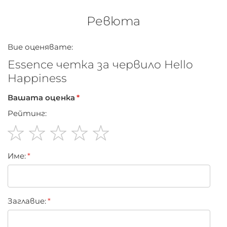
весели цветове.
Ревюта
Вие оценявате:
Essence четка за червило Hello
Happiness
Вашата оценка
Рейтинг:
1
2
3
4
5
Име:
star
stars
stars
stars
stars
Заглавиe: