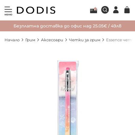
МЕНЮ
Безплатна доставка до офис над 25.05€ / 49лв
Начало
Грим
Аксесоари
Четки за грим
Essence четка
Преминете
към
края
на
галерията
на
изображенията