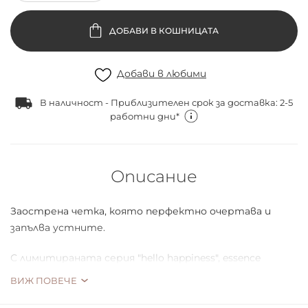
ДОБАВИ В КОШНИЦАТА
Добави в любими
В наличност - Приблизителен срок за доставка: 2-5
работни дни*
Описание
Заострена четка, която перфектно очертава и
запълва устните.
С лимитираната серия "hello happiness", essence
показва, че гримът може да бъде забавление с
ВИЖ ПОВЕЧЕ
подходящите инструменти. Серия от четки с меки
синтетични косъмчета, завършващи със светли и