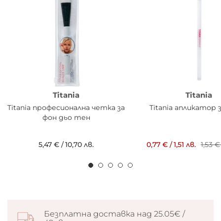
Titania
Titania
Titania професионална четка за
Titania апликатор 
фон дьо тен
5,47 €
/
10,70 лв.
0,77 €
/
1,51 лв.
1,53 €
Безплатна доставка над 25.05€ /