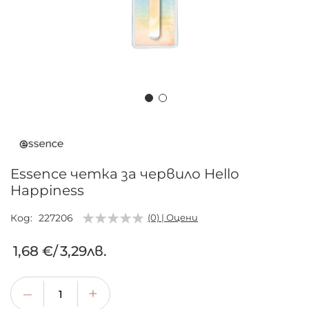
Преминете
към
началото
на
Essence четка за червило Hello
галерия
Happiness
със
снимки
Код
227206
(0) | Оцени
1,68 €
/
3,29лв.